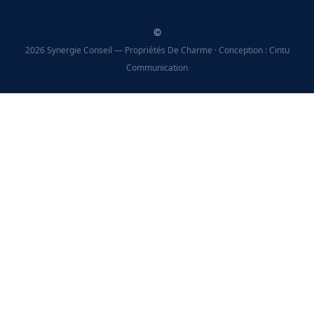
©
2026 Synergie Conseil — Propriétés De Charme · Conception : Cintu
Communication