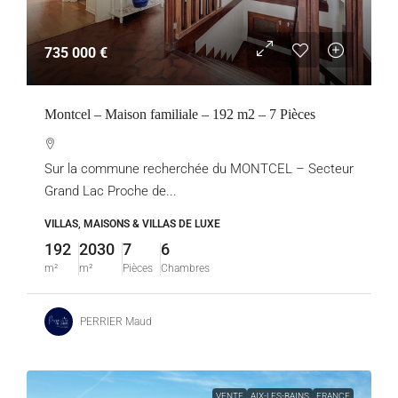
735 000 €
Montcel – Maison familiale – 192 m2 – 7 Pièces
Sur la commune recherchée du MONTCEL – Secteur
Grand Lac Proche de...
VILLAS, MAISONS & VILLAS DE LUXE
192
2030
7
6
m²
m²
Pièces
Chambres
PERRIER Maud
VENTE
AIX-LES-BAINS
FRANCE