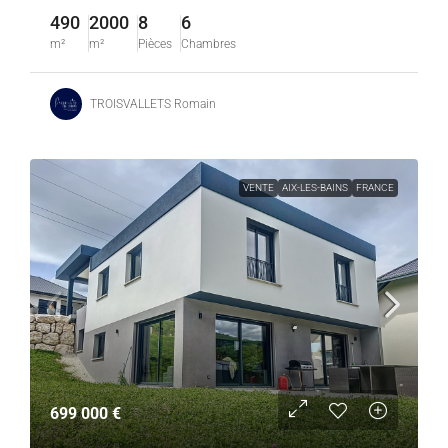
490
2000
8
6
m²
m²
Pièces
Chambres
TROISVALLETS Romain
VENTE
AIX-LES-BAINS
FRANCE
699 000 €