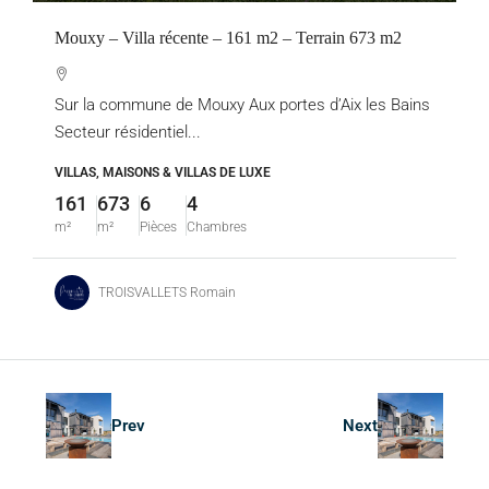
Mouxy – Villa récente – 161 m2 – Terrain 673 m2
Sur la commune de Mouxy Aux portes d’Aix les Bains
Secteur résidentiel...
VILLAS, MAISONS & VILLAS DE LUXE
161
673
6
4
m²
m²
Pièces
Chambres
TROISVALLETS Romain
Prev
Next