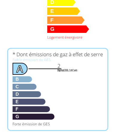
D
E
F
G
Logement énergivore
* Dont émissions de gaz à effet de serre
Faible émission de GES
2
A
KgéqCO2 / m².an
B
C
D
E
F
G
Forte émission de GES