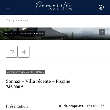
15
VENTE
AIX-LES-BAINS
FRANCE
VENTE
AIX-LES-BAINS
FRANCE
Sonnaz – Villa récente – Piscine
745 000 €
Présentation
ID de propriété:
HZ1165277