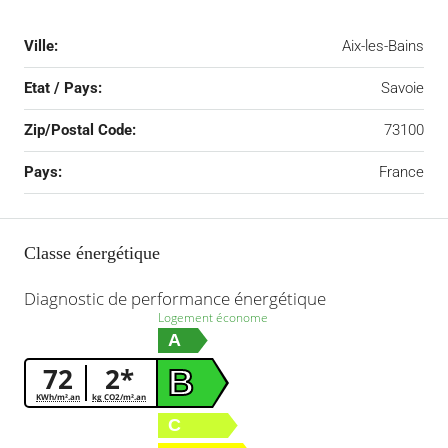
Ville:
Aix-les-Bains
Etat / Pays:
Savoie
Zip/Postal Code:
73100
Pays:
France
Classe énergétique
Diagnostic de performance énergétique
Logement économe
A
72
2*
B
KWh/m².an
kg CO2/m².an
C