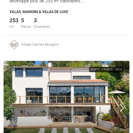
développe plus de 253 m² habitables...
VILLAS, MAISONS & VILLAS DE LUXE
253
5
3
m²
Pièces
Chambres
Estate Cannes Mougins
VENTE
FRANCE
NICE