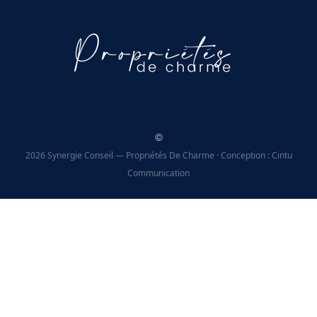
©
2026 Synergie Conseil — Propriétés De Charme · Conception : Cintu
Communication