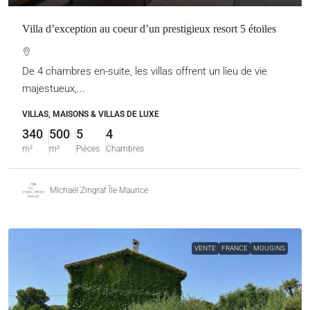
Villa d’exception au coeur d’un prestigieux resort 5 étoiles
De 4 chambres en-suite, les villas offrent un lieu de vie
majestueux,...
VILLAS, MAISONS & VILLAS DE LUXE
340
500
5
4
m²
m²
Pièces
Chambres
Michaël Zingraf Île Maurice
VENTE
FRANCE
MOUGINS