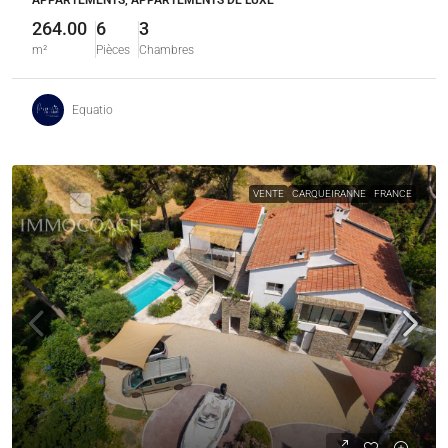
APPARTEMENTS, APPARTEMENTS DE LUXE
264.00
6
3
m²
Pièces
Chambres
Equatio
VENTE
CARQUEIRANNE
FRANCE