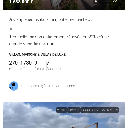
1 688 000 €
A Carqueiranne. dans un quartier recherché…
Très belle maison entièrement rénovée en 2018 d’une
grande superficie sur un...
VILLAS, MAISONS & VILLAS DE LUXE
270
1730
9
7
m²
m²
Pièces
Chambres
Immocoach Hyères et Carqueiranne
VENTE
FRANCE
ROQUEBRUNE-CAP-MARTIN