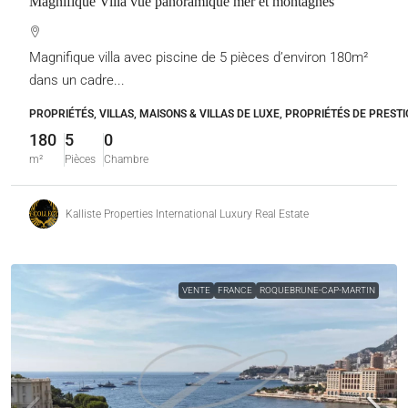
Magnifique Villa vue panoramique mer et montagnes
Magnifique villa avec piscine de 5 pièces d’environ 180m²
dans un cadre...
PROPRIÉTÉS, VILLAS, MAISONS & VILLAS DE LUXE, PROPRIÉTÉS DE PRESTI
180
5
0
m²
Pièces
Chambre
Kalliste Properties International Luxury Real Estate
VENTE
FRANCE
ROQUEBRUNE-CAP-MARTIN