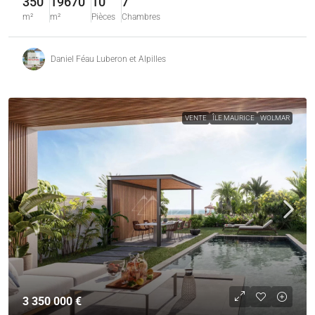
350
19670
10
7
m²
m²
Pièces
Chambres
Daniel Féau Luberon et Alpilles
VENTE
ÎLE MAURICE
WOLMAR
3 350 000 €