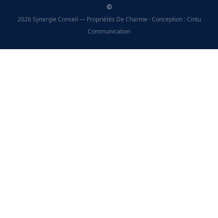
©
2026 Synergie Conseil — Propriétés De Charme · Conception : Cintu
Communication