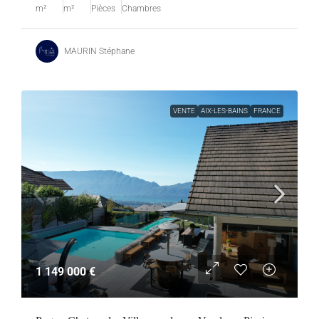
m²
m²
Pièces
Chambres
MAURIN Stéphane
VENTE
AIX-LES-BAINS
FRANCE
1 149 000 €