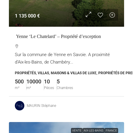
1 135 000 €
Yenne ‘Le Chatelard’ – Propriété d’exception
Sur la commune de Yenne en Savoie. A proximité
d’Aix-les-Bains, de Chambéry...
PROPRIÉTÉS, VILLAS, MAISONS & VILLAS DE LUXE, PROPRIÉTÉS DE PRE
500
10000
10
5
m²
m²
Pièces
Chambres
MAURIN Stéphane
VENTE
AIX-LES-BAINS
FRANCE