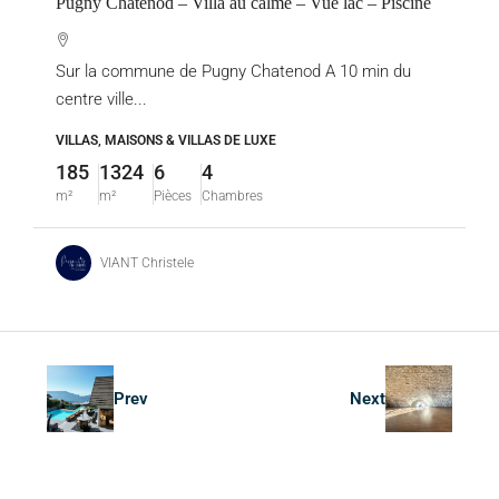
Pugny Chatenod – Villa au calme – Vue lac – Piscine
Sur la commune de Pugny Chatenod A 10 min du
centre ville...
VILLAS, MAISONS & VILLAS DE LUXE
185
1324
6
4
m²
m²
Pièces
Chambres
VIANT Christele
Prev
Next