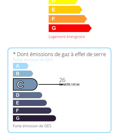
D
E
F
G
Logement énergivore
* Dont émissions de gaz à effet de serre
Faible émission de GES
A
B
26
C
KgéqCO2 / m².an
D
E
F
G
Forte émission de GES