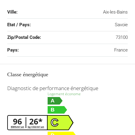
Ville:
Aix-les-Bains
Etat / Pays:
Savoie
Zip/Postal Code:
73100
Pays:
France
Classe énergétique
Diagnostic de performance énergétique
Logement économe
A
B
96
26*
C
KWh/m².an
kg CO2/m².an