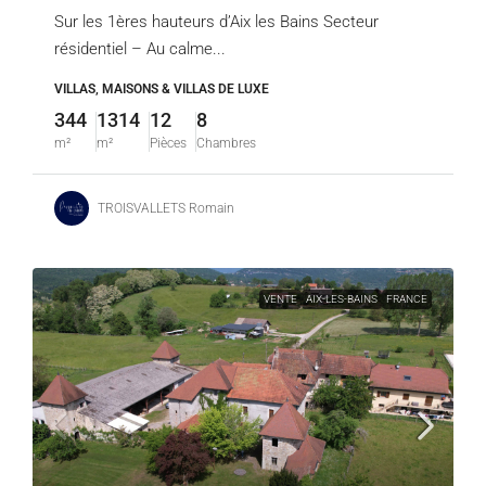
Sur les 1ères hauteurs d’Aix les Bains Secteur
résidentiel – Au calme...
VILLAS, MAISONS & VILLAS DE LUXE
344
1314
12
8
m²
m²
Pièces
Chambres
TROISVALLETS Romain
VENTE
AIX-LES-BAINS
FRANCE