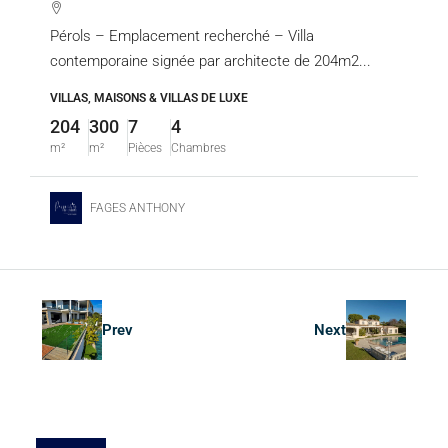
Pérols – Emplacement recherché – Villa
contemporaine signée par architecte de 204m2...
VILLAS, MAISONS & VILLAS DE LUXE
204
300
7
4
m²
m²
Pièces
Chambres
FAGES ANTHONY
Prev
Next