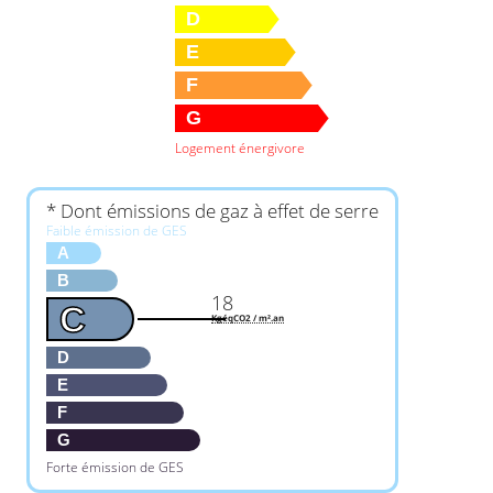
D
E
F
G
Logement énergivore
* Dont émissions de gaz à effet de serre
Faible émission de GES
A
B
18
C
KgéqCO2 / m².an
D
E
F
G
Forte émission de GES