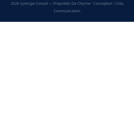
2026 Synergie Conseil — Propriétés De Charme · Conception : Cintu
Communication