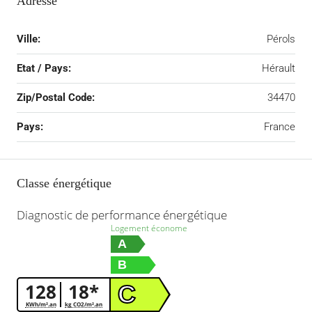
Adresse
Ville:
Pérols
Etat / Pays:
Hérault
Zip/Postal Code:
34470
Pays:
France
Classe énergétique
Diagnostic de performance énergétique
Logement économe
A
B
128
18*
C
KWh/m².an
kg CO2/m².an