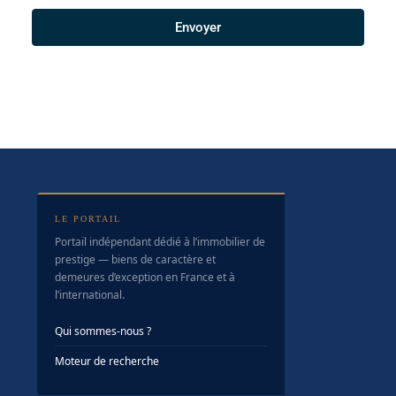
Envoyer
LE PORTAIL
Portail indépendant dédié à l’immobilier de
prestige — biens de caractère et
demeures d’exception en France et à
l’international.
Qui sommes-nous ?
Moteur de recherche