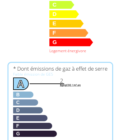
C
D
E
F
G
Logement énergivore
* Dont émissions de gaz à effet de serre
Faible émission de GES
2
A
KgéqCO2 / m².an
B
C
D
E
F
G