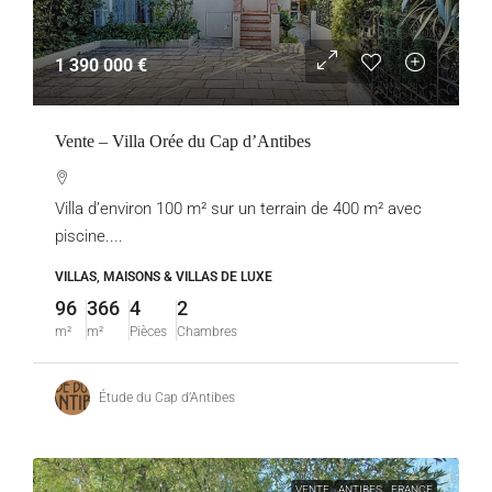
1 390 000 €
Vente – Villa Orée du Cap d’Antibes
Villa d’environ 100 m² sur un terrain de 400 m² avec
piscine....
VILLAS, MAISONS & VILLAS DE LUXE
96
366
4
2
m²
m²
Pièces
Chambres
Étude du Cap d’Antibes
VENTE
ANTIBES
FRANCE