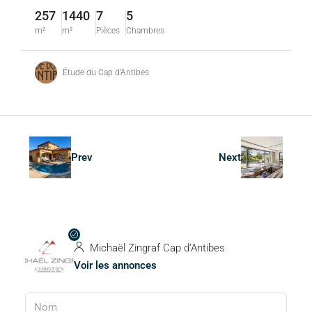
257
1440
7
5
m²
m²
Pièces
Chambres
Étude du Cap d’Antibes
Prev
Next
Michaël Zingraf Cap d’Antibes
Voir les annonces