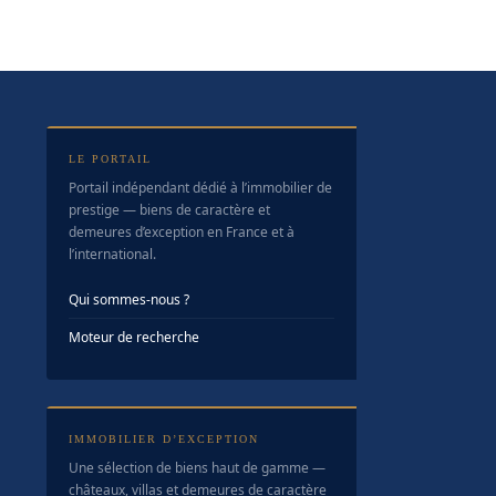
LE PORTAIL
Portail indépendant dédié à l’immobilier de
prestige — biens de caractère et
demeures d’exception en France et à
l’international.
Qui sommes-nous ?
Moteur de recherche
IMMOBILIER D’EXCEPTION
Une sélection de biens haut de gamme —
châteaux, villas et demeures de caractère