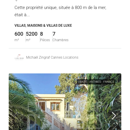
Cette propriété unique, située à 800 m de la mer,
était à...
VILLAS, MAISONS & VILLAS DE LUXE
600
5200
8
7
m²
m²
Pièces
Chambres
Michaël Zingraf Cannes Locations
VENTE
ANTIBES
FRANCE