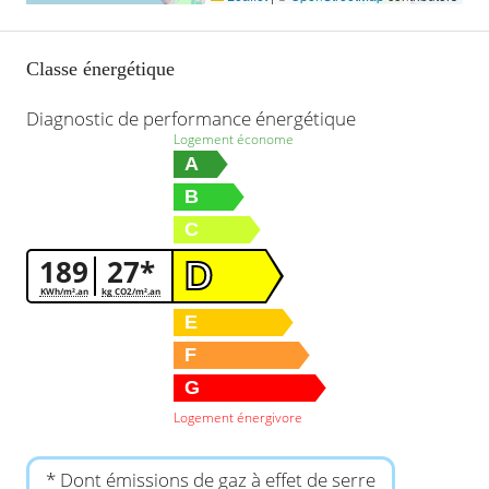
Classe énergétique
Diagnostic de performance énergétique
Logement économe
A
B
C
189
27*
D
KWh/m².an
kg CO2/m².an
E
F
G
Logement énergivore
* Dont émissions de gaz à effet de serre