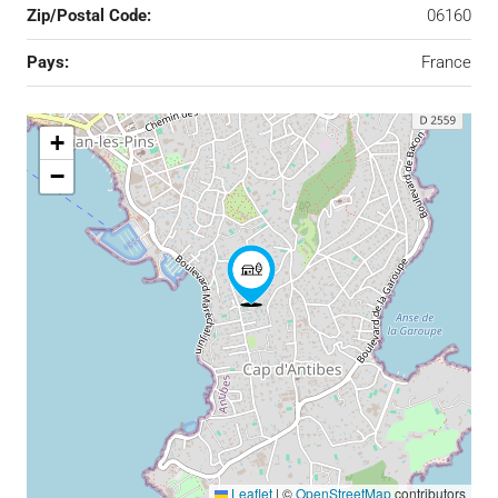
Zip/Postal Code:
06160
Pays:
France
+
−
Leaflet
|
©
OpenStreetMap
contributors