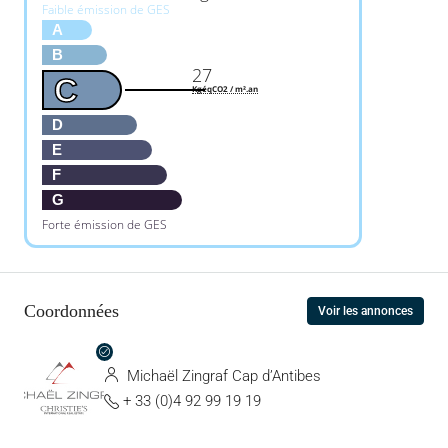
Faible émission de GES
A
B
27
C
KgéqCO2 / m².an
D
E
F
G
Forte émission de GES
Coordonnées
Voir les annonces
Michaël Zingraf Cap d’Antibes
+ 33 (0)4 92 99 19 19