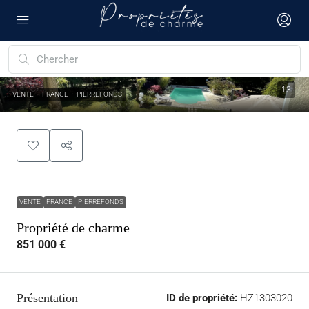
13
VENTE
FRANCE
PIERREFONDS
VENTE
FRANCE
PIERREFONDS
Propriété de charme
851 000 €
Présentation
ID de propriété:
HZ1303020