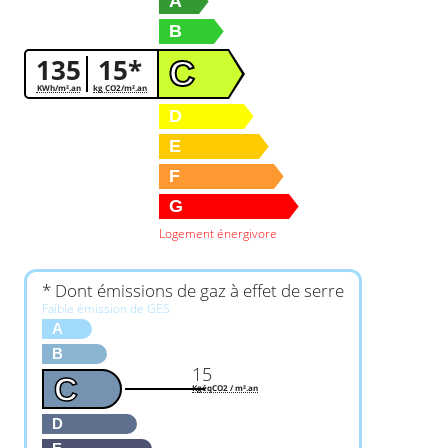
A
B
135
15*
C
KWh/m².an
kg CO2/m².an
D
E
F
G
Logement énergivore
* Dont émissions de gaz à effet de serre
Faible émission de GES
A
B
15
C
KgéqCO2 / m².an
D