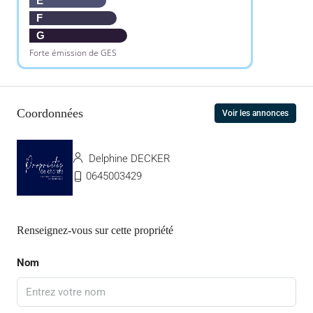
E
F
G
Forte émission de GES
Coordonnées
Voir les annonces
Delphine DECKER
0645003429
Renseignez-vous sur cette propriété
Nom