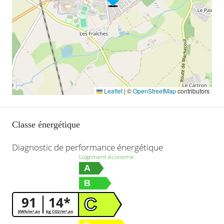
Leaflet
|
©
OpenStreetMap
contributors
Classe énergétique
Diagnostic de performance énergétique
Logement économe
A
B
91
14*
C
KWh/m².an
kg CO2/m².an