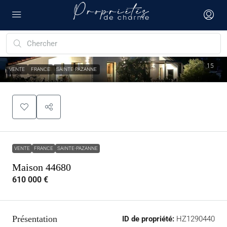
15
VENTE
FRANCE
SAINTE-PAZANNE
VENTE
FRANCE
SAINTE-PAZANNE
Maison 44680
610 000 €
Présentation
ID de propriété:
HZ1290440