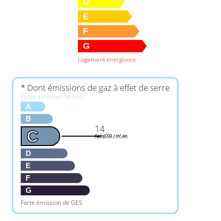
D
E
F
G
Logement énergivore
* Dont émissions de gaz à effet de serre
Faible émission de GES
A
B
14
C
KgéqCO2 / m².an
D
E
F
G
Forte émission de GES