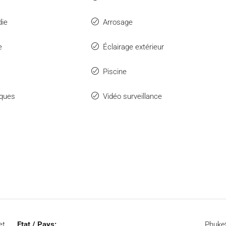
die
Arrosage
e
Éclairage extérieur
Piscine
iques
Vidéo surveillance
et
Etat / Pays:
Phuke