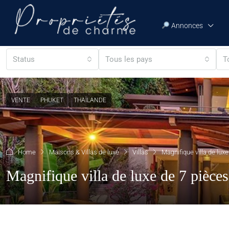
Annonces
Status
Tous les pays
T
VENTE
PHUKET
THAÏLANDE
Home
Maisons & Villas de luxe
Villas
Magnifique villa de lux
Magnifique villa de luxe de 7 pièce