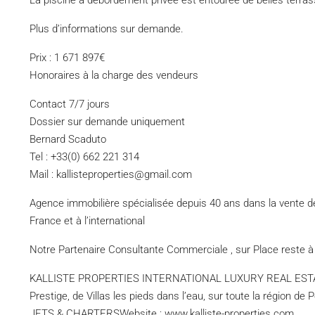
La piscine à débordement privée est entourée de belles terra
Plus d’informations sur demande.
Prix : 1 671 897€
Honoraires à la charge des vendeurs
Contact 7/7 jours
Dossier sur demande uniquement
Bernard Scaduto
Tel : +33(0) 662 221 314
Mail : kallisteproperties@gmail.com
Agence immobilière spécialisée depuis 40 ans dans la vente de 
France et à l’international
Notre Partenaire Consultante Commerciale , sur Place reste à
KALLISTE PROPERTIES INTERNATIONAL LUXURY REAL ESTATE v
Prestige, de Villas les pieds dans l’eau, sur toute la région de
JETS & CHARTERSWebsite : www.kalliste-properties.com