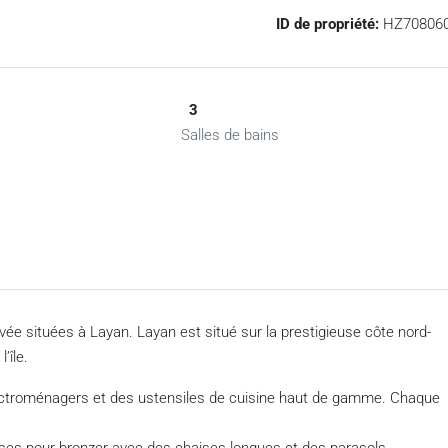
ID de propriété:
HZ70806
3
Salles de bains
rivée situées à Layan. Layan est situé sur la prestigieuse côte nord-
’île.
ectroménagers et des ustensiles de cuisine haut de gamme. Chaque