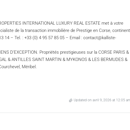
 PROPERTIES INTERNATIONAL LUXURY REAL ESTATE met à votre
cialiste de la transaction immobilière de Prestige en Corse, continent
13 14 – Tel. : +33 (0) 4 95 57 85 05 – Email : contact@kalliste-
D’EXCEPTION. Propriétés prestigieuses sur la CORSE PARIS &
UGAL & ANTILLES SAINT MARTIN & MYKONOS & LES BERMUDES &
urchevel, Méribel.
Updated on avril 9, 2026 at 12:05 a