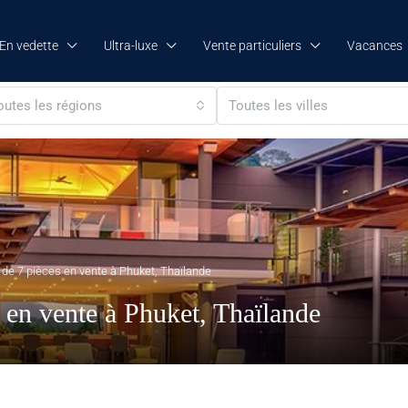
En vedette
Ultra-luxe
Vente particuliers
Vacances
outes les régions
Toutes les villes
e de 7 pièces en vente à Phuket, Thaïlande
s en vente à Phuket, Thaïlande