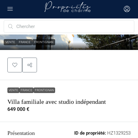
15
VENTE
FRANCE
FRONTIGNAN
VENTE
FRANCE
FRONTIGNAN
Villa familiale avec studio indépendant
649 000 €
Présentation
ID de propriété:
HZ1329253