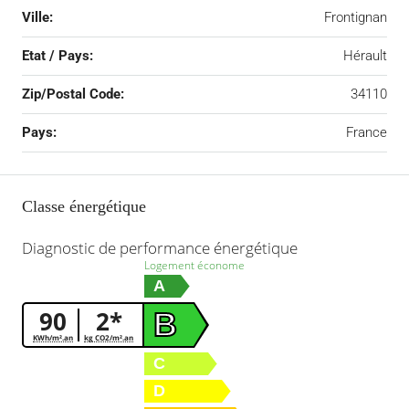
Ville:
Frontignan
Etat / Pays:
Hérault
Zip/Postal Code:
34110
Pays:
France
Classe énergétique
Diagnostic de performance énergétique
Logement économe
A
90
2*
B
KWh/m².an
kg CO2/m².an
C
D