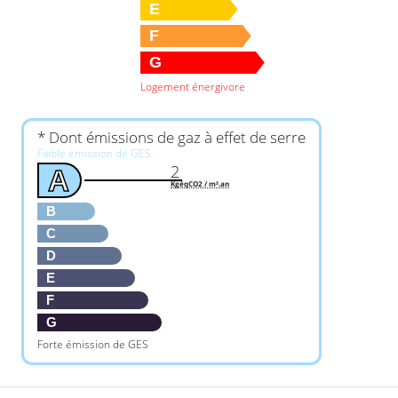
E
F
G
Logement énergivore
* Dont émissions de gaz à effet de serre
Faible émission de GES
2
A
KgéqCO2 / m².an
B
C
D
E
F
G
Forte émission de GES