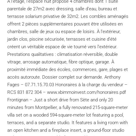
À l’étage, l’espace nuit propose 4 chambres dont 1 suite
parentale de 27m2 avec dressing, salle d’eau, bureau et
terrasse solarium privative de 32m2. Les combles aménagés
offrent 2 pièces supplémentaires pouvant être utilisées en
chambres, salle de jeux ou espace de loisirs. À l’extérieur,
jardin clos, piscine sécurisée, terrasses et cuisine d’été
créent un véritable espace de vie tourné vers l’extérieur.
Prestations qualitatives : climatisation réversible, double
vitrage, arrosage automatique, fibre optique, garage. À
proximité immédiate des écoles, commerces, gare, plages et
accès autoroute. Dossier complet sur demande. Anthony
Fages – 07.71.15.70.03 Honoraires à la charge du vendeur –
RCS 831 872 304 – www.xbimmoinvest.com/honoraires.pdf
Frontignan – Just a short drive from Sète and only 20
minutes from Montpellier, a fully renovated 215-square-meter
villa set on a wooded 594-square-meter lot featuring a pool,
terraces, and a separate studio. It features a living room with
an open kitchen and a fireplace insert, a ground-floor studio