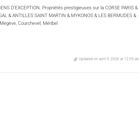
D’EXCEPTION. Propriétés prestigieuses sur la CORSE PARIS &
UGAL & ANTILLES SAINT MARTIN & MYKONOS & LES BERMUDES &
Megève, Courchevel, Méribel
Updated on avril 9, 2026 at 12:05 a