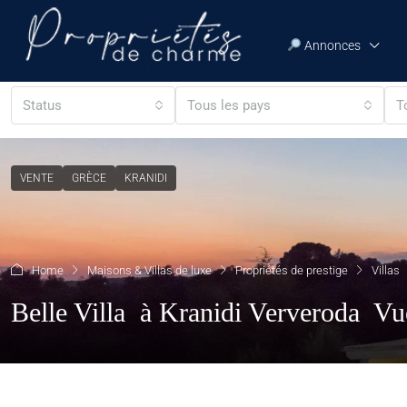
Annonces
Status
Tous les pays
T
VENTE
GRÈCE
KRANIDI
Home
Maisons & Villas de luxe
Propriétés de prestige
Villas
Belle Villa à Kranidi Ververoda V