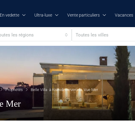
En vedette
Ultra-luxe
Vente particuliers
Vacances
outes les régions
Toutes les villes
Propriétés
Belle Villa à Kranidi Ververoda Vue Mer
ue Mer