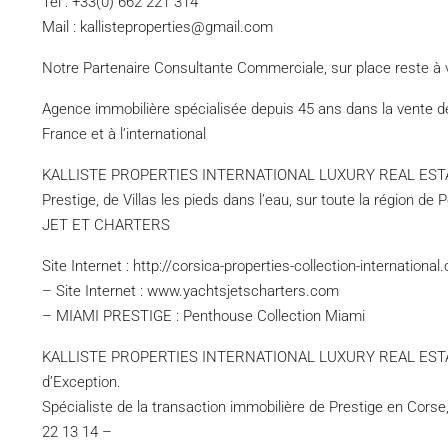
Tél : +33(0) 662 221 314
Mail : kallisteproperties@gmail.com
Notre Partenaire Consultante Commerciale, sur place reste à 
Agence immobilière spécialisée depuis 45 ans dans la vente de 
France et à l’international
KALLISTE PROPERTIES INTERNATIONAL LUXURY REAL ESTATE v
Prestige, de Villas les pieds dans l’eau, sur toute la région de
JET ET CHARTERS
Site Internet : http://corsica-properties-collection-internationa
– Site Internet : www.yachtsjetscharters.com
– MIAMI PRESTIGE : Penthouse Collection Miami
KALLISTE PROPERTIES INTERNATIONAL LUXURY REAL ESTATE me
d’Exception.
Spécialiste de la transaction immobilière de Prestige en Corse,
22 13 14 –