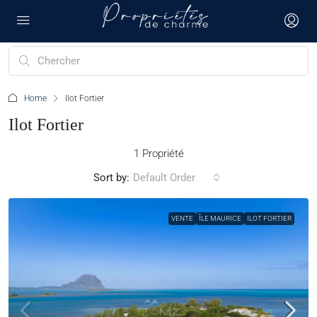
Home
Ilot Fortier
Ilot Fortier
1 Propriété
Sort by:
Default Order
VENTE
ÎLE MAURICE
ILOT FORTIER