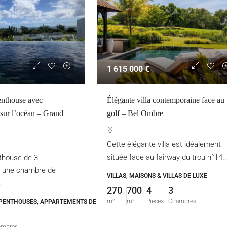
1 615 000 €
enthouse avec
Élégante villa contemporaine face au
sur l’océan – Grand
golf – Bel Ombre
Cette élégante villa est idéalement
située face au fairway du trou n°14..
thouse de 3
 une chambre de
VILLAS, MAISONS & VILLAS DE LUXE
.
270
700
4
3
m²
m²
Pièces
Chambres
PENTHOUSES, APPARTEMENTS DE LUXE
ambres