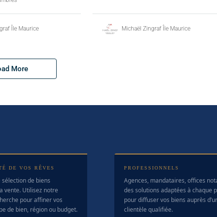
graf Île Maurice
Michaël Zingraf Île Maurice
oad More
TÉ DE VOS RÊVES
PROFESSIONNELS
 sélection de biens
Agences, mandataires, offices no
a vente. Utilisez notre
des solutions adaptées à chaque pr
herche pour affiner vos
pour diffuser vos biens auprès d’u
ype de bien, région ou budget.
clientèle qualifiée.