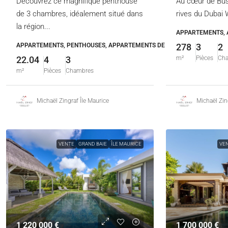
Découvrez ce magnifique penthouse
Au cœur de Busi
de 3 chambres, idéalement situé dans
rives du Dubai 
la région...
APPARTEMENTS, 
APPARTEMENTS, PENTHOUSES, APPARTEMENTS DE LUXE
278
3
2
22.04
4
3
m²
Pièces
Ch
m²
Pièces
Chambres
Michaël Zingraf Île Maurice
Michaël Zin
VENTE
GRAND BAIE
ÎLE MAURICE
VE
1 220 000 €
1 700 000 €