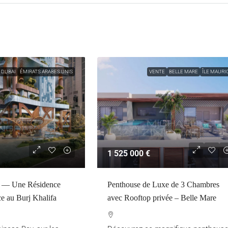
DUBAI
ÉMIRATS ARABES UNIS
VENTE
BELLE MARE
ÎLE MAURI
1 525 000 €
 — Une Résidence
Penthouse de Luxe de 3 Chambres
e au Burj Khalifa
avec Rooftop privée – Belle Mare