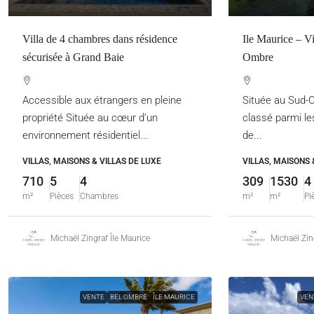
Villa de 4 chambres dans résidence
Ile Maurice – Vi
sécurisée à Grand Baie
Ombre
Accessible aux étrangers en pleine
Située au Sud-O
propriété Située au cœur d’un
classé parmi le
environnement résidentiel...
de...
VILLAS, MAISONS & VILLAS DE LUXE
VILLAS, MAISONS 
710
5
4
309
1530
4
m²
Pièces
Chambres
m²
m²
Pi
Michaël Zingraf Île Maurice
Michaël Zin
VENTE
BEL OMBRE
ÎLE MAURICE
VEN