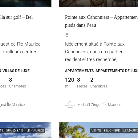
lla sur golf – Bel
Pointe aux Canonniers – Appartemen
pieds dans l’eau
uest de l’île Maurice,
Idéalement situé à Pointe aux
s meilleurs centres
Canonniers, dans un quartier
résidentiel très recherché,...
& VILLAS DE LUXE
APPARTEMENTS, APPARTEMENTS DE LUX
3
120
3
2
èces
Chambres
m²
Pièces
Chambres
graf Île Maurice
Michaël Zingraf Île Maurice
TE
GRAND BAIE
ÎLE MAURICE
VENTE
BEL OMBRE
ÎLE MAURI