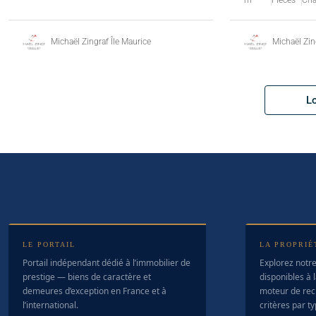
Michaël Zingraf Île Maurice
Michaël Zin
L
LE PORTAIL
LA PROPRIÉ
Portail indépendant dédié à l’immobilier de
Explorez notre
prestige — biens de caractère et
disponibles à l
demeures d’exception en France et à
moteur de rec
l’international.
critères par t