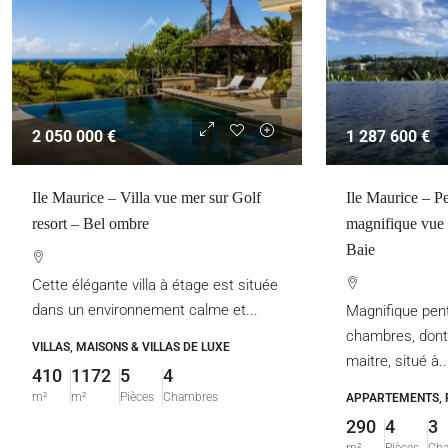
2 050 000 €
1 287 600 €
Ile Maurice – Villa vue mer sur Golf
Ile Maurice – P
resort – Bel ombre
magnifique vue 
Baie
Cette élégante villa à étage est située
dans un environnement calme et...
Magnifique pen
chambres, dont
VILLAS, MAISONS & VILLAS DE LUXE
maitre, situé à..
410
1172
5
4
m²
m²
Pièces
Chambres
APPARTEMENTS, 
290
4
3
m²
Pièces
Ch