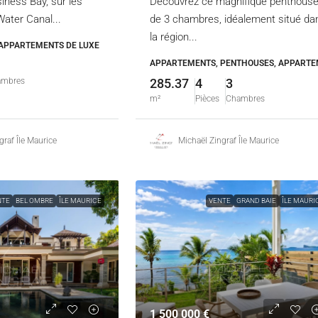
ness Bay, sur les
Découvrez ce magnifique penthous
Water Canal...
de 3 chambres, idéalement situé da
la région...
APPARTEMENTS DE LUXE
APPARTEMENTS, PENTHOUSES, APPARTE
ambres
285.37
4
3
m²
Pièces
Chambres
graf Île Maurice
Michaël Zingraf Île Maurice
NTE
BEL OMBRE
ÎLE MAURICE
VENTE
GRAND BAIE
ÎLE MAURI
1 500 000 €