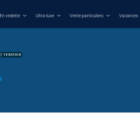
En vedette
Ultra-luxe
Vente particuliers
Vacances
VERIFIED
0