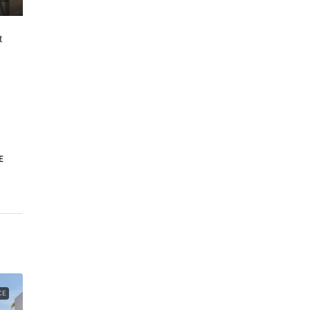
t
E
CE