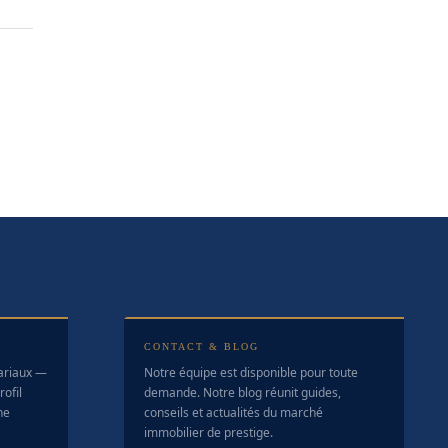
CONTACT & BLOG
tariaux —
Notre équipe est disponible pour toute
ofil
demande. Notre blog réunit guides,
ne
conseils et actualités du marché
immobilier de prestige.