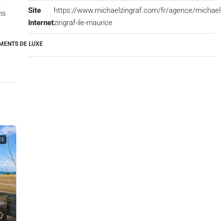
e
Site
https://www.michaelzingraf.com/fr/agence/michael
ns
Internet
zingraf-ile-maurice
MENTS DE LUXE
CE