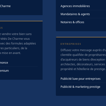
e Charme
Agences immobilières
Mandataires & agents
Notaires & offices
RS
z vendre votre bien sans
riétés De Charme vous
vec des formules adaptées
ENTREPRISES
es particuliers, de la
Diffusez votre message auprès d’
la mise en avant.
clientèle qualifiée de propriétaires
d’acquéreurs de biens d’exception
nnonce
architectes, décorateurs, services 
propriété et hôtellerie de prestige.
Premium
Publicité luxe pour entreprises
Publicité & marketing prestige