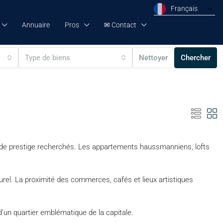
Français
Annuaire
Pros
✉ Contact
Type de biens
Nettoyer
Chercher
de prestige recherchés. Les appartements haussmanniens, lofts
lturel. La proximité des commerces, cafés et lieux artistiques
un quartier emblématique de la capitale.