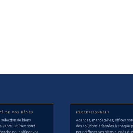
TÉ DE VOS RÊVES
PROFESSIONNELS
 sélection de biens
Agences, mandataires, offices no
a vente. Utilisez notre
des solutions adaptées à chaque pr
herche pour affiner vos
pour diffuser vos biens auprès d’u