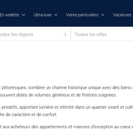
En vedette
Ultra-luxe
Vente particuliers
Vacances
outes les régions
Toutes les villes
pittoresques, combine un charme historique unique avec des biens 
 souvent dotés de volumes généreux et de finitions soignées.
 privatifs, apportant lumière et intimité dans un quartier vivant et cu
rche de caractère et de confort.
nt aux acheteurs des appartements et maisons d’exception au cœur d’