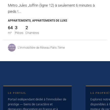
Métro Jules Joffrin (ligne 12) à seulement 6 minutes à
pieds !...
APPARTEMENTS, APPARTEMENTS DE LUXE
64
3
2
m²
Pièces
Chambres
L’immobilière de Réseau Paris 7ème
LE PORTAIL
LA PROPRIÉ
Portail indépendant dédié à l’immobilier de
Explorez notre
prestige — biens de caractère et
disponibles à l
demeures d’exception en France et à
moteur de rec