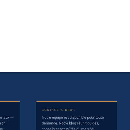
CONTACT & BLOG
tariaux —
Notre équipe est disponible pour toute
ofil
demande. Notre blog réunit guides,
ne
conseils et actualités du marché