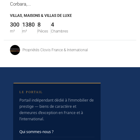
Corbara,...
VILLAS, MAISONS & VILLAS DE LUXE
300
1380
8
4
m²
m²
Pièces
Chambres
Propriétés Clovis France & International
LE PORTAIL
Portail indépendant dédié à l’immobilier de
prestige — biens de caractère et
demeures d’exception en France et à
l’international.
Qui sommes-nous ?