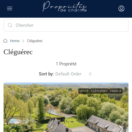
Home
Cléguérec
Cléguérec
1 Propriété
Sort by:
Default Order
VENTE
CLÉGUÉREC
FRANCE