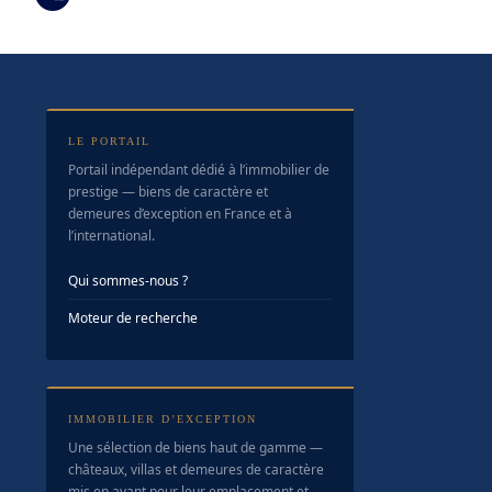
LE PORTAIL
Portail indépendant dédié à l’immobilier de
prestige — biens de caractère et
demeures d’exception en France et à
l’international.
Qui sommes-nous ?
Moteur de recherche
IMMOBILIER D’EXCEPTION
Une sélection de biens haut de gamme —
châteaux, villas et demeures de caractère
mis en avant pour leur emplacement et