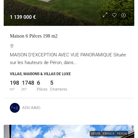
1 139 000 €
Maison 6 Pièces 198 m2
MAISON D’EXCEPTION AVEC VUE PANORAMIQUE Située
sur les hauteurs de Péron, dans...
VILLAS, MAISONS & VILLAS DE LUXE
198
1748
6
5
m²
m²
Pièces
Chambres
ADN IMMO
VENTE
FRANCE
PÉRON