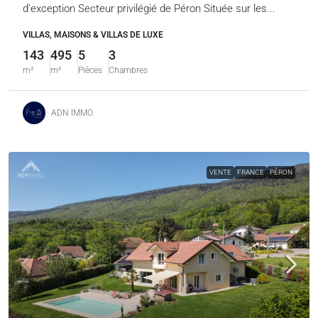
d’exception Secteur privilégié de Péron Située sur les...
VILLAS, MAISONS & VILLAS DE LUXE
143
495
5
3
m²
m²
Pièces
Chambres
ADN IMMO
VENTE
FRANCE
PÉRON