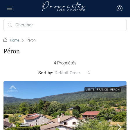
Home
Péron
Péron
4 Propriétés
Sort by:
Default Order
VENTE
FRANCE
PÉRON