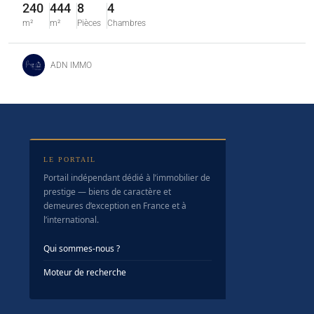
240
444
8
4
m²
m²
Pièces
Chambres
ADN IMMO
LE PORTAIL
Portail indépendant dédié à l’immobilier de
prestige — biens de caractère et
demeures d’exception en France et à
l’international.
Qui sommes-nous ?
Moteur de recherche