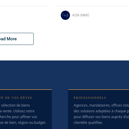
ADN IMMO
oad More
TÉ DE VOS RÊVES
PROFESSIONNELS
 sélection de biens
Agences, mandataires, offices no
a vente. Utilisez notre
des solutions adaptées à chaque pr
herche pour affiner vos
pour diffuser vos biens auprès d’u
ype de bien, région ou budget.
clientèle qualifiée.