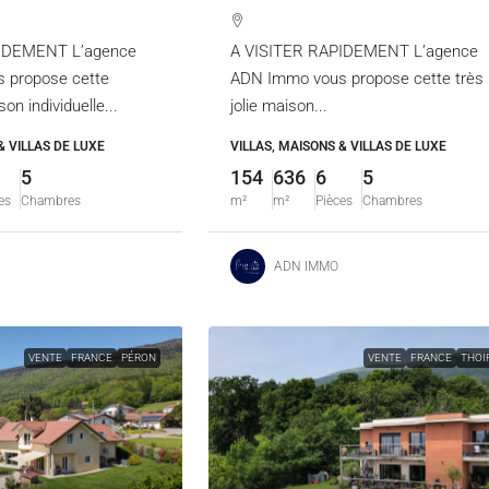
IDEMENT L’agence
A VISITER RAPIDEMENT L’agence
 propose cette
ADN Immo vous propose cette très
n individuelle...
jolie maison...
& VILLAS DE LUXE
VILLAS, MAISONS & VILLAS DE LUXE
5
154
636
6
5
es
Chambres
m²
m²
Pièces
Chambres
ADN IMMO
VENTE
FRANCE
PÉRON
VENTE
FRANCE
THOI