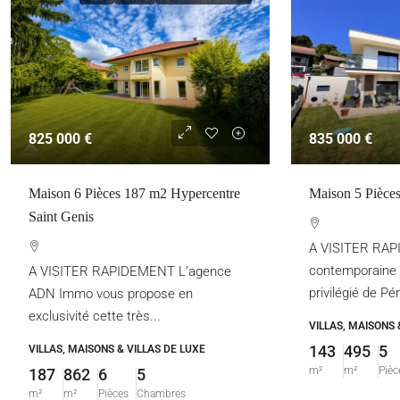
825 000 €
835 000 €
Maison 6 Pièces 187 m2 Hypercentre
Maison 5 Pièce
Saint Genis
A VISITER RA
contemporaine 
A VISITER RAPIDEMENT L’agence
privilégié de Pé
ADN Immo vous propose en
exclusivité cette très...
VILLAS, MAISONS 
143
495
5
VILLAS, MAISONS & VILLAS DE LUXE
m²
m²
Pièc
187
862
6
5
m²
m²
Pièces
Chambres