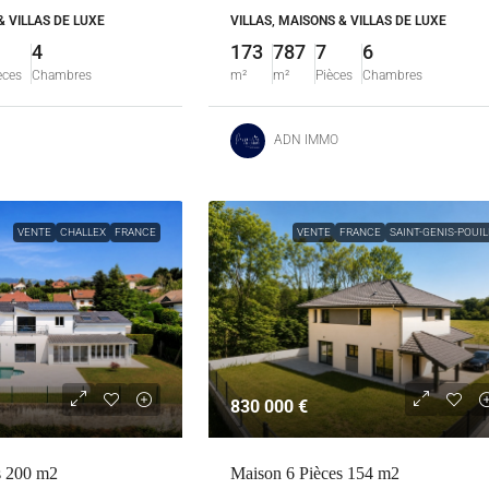
& VILLAS DE LUXE
VILLAS, MAISONS & VILLAS DE LUXE
4
173
787
7
6
èces
Chambres
m²
m²
Pièces
Chambres
ADN IMMO
VENTE
CHALLEX
FRANCE
VENTE
FRANCE
SAINT-GENIS-POUIL
830 000 €
s 200 m2
Maison 6 Pièces 154 m2