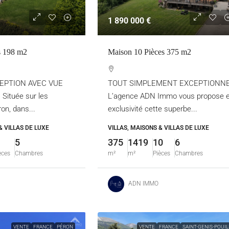
1 890 000 €
s 198 m2
Maison 10 Pièces 375 m2
EPTION AVEC VUE
TOUT SIMPLEMENT EXCEPTIONN
ituée sur les
L’agence ADN Immo vous propose 
on, dans...
exclusivité cette superbe...
& VILLAS DE LUXE
VILLAS, MAISONS & VILLAS DE LUXE
5
375
1419
10
6
èces
Chambres
m²
m²
Pièces
Chambres
ADN IMMO
VENTE
FRANCE
PÉRON
VENTE
FRANCE
SAINT-GENIS-POUIL