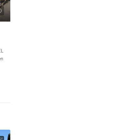
EL
en
LY