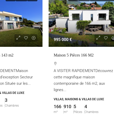
995 000 €
s 143 m2
Maison 5 Pièces 166 M2
PIDEMENTMaison
A VISITER RAPIDEMENTDécouvrez
d’exception Secteur
cette magnifique maison
ron Située sur les...
contemporaine de 166 m2, aux
lignes...
& VILLAS DE LUXE
3
VILLAS, MAISONS & VILLAS DE LUXE
es
Chambres
166
910
5
4
m²
m²
Pièces
Chambres