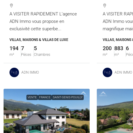
A VISITER RAPIDEMENT L’agence
A VISITER RAP
ADN Immo vous propose en
ADN Immo vous
exclusivité cette superbe...
magnifique maiso
VILLAS, MAISONS & VILLAS DE LUXE
VILLAS, MAISONS 
194
7
5
200
883
6
m²
Pièces
Chambres
m²
m²
Pièc
ADN IMMO
ADN IMMO
VENTE
FRANCE
SAINT-GENIS-POUILLY