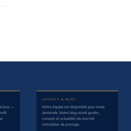
CONTACT & BLOG
tariaux —
Notre équipe est disponible pour toute
ofil
demande. Notre blog réunit guides,
ne
conseils et actualités du marché
immobilier de prestige.