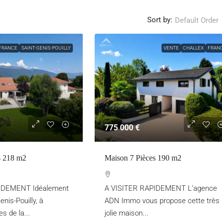
Sort by:
Default Order
FRANCE
SAINT-GENIS-POUILLY
VENTE
CHALLEX
FRAN
775 000 €
s 218 m2
Maison 7 Pièces 190 m2
IDEMENT Idéalement
A VISITER RAPIDEMENT L’agence
enis-Pouilly, à
ADN Immo vous propose cette très
s de la...
jolie maison...