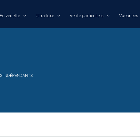
En vedette
Ultra-luxe
Vente particuliers
Vacances
RS INDÉPENDANTS