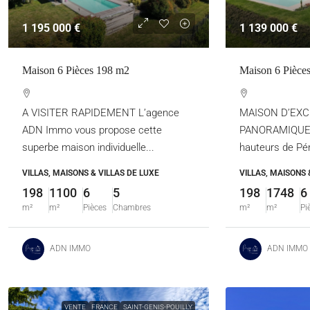
1 195 000 €
1 139 000 €
Maison 6 Pièces 198 m2
Maison 6 Pièce
A VISITER RAPIDEMENT L’agence
MAISON D’EXC
ADN Immo vous propose cette
PANORAMIQUE S
superbe maison individuelle...
hauteurs de Pér
VILLAS, MAISONS & VILLAS DE LUXE
VILLAS, MAISONS 
198
1100
6
5
198
1748
6
m²
m²
Pièces
Chambres
m²
m²
Pi
ADN IMMO
ADN IMMO
VENTE
FRANCE
SAINT-GENIS-POUILLY