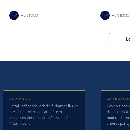
ADN IMMO
ADN IMMO
L
LE PORTAIL
LA PROPRIÉ
Portail indépendant dédié à l’immobilier de
Explorez notre
prestige — biens de caractère et
disponibles à l
demeures d’exception en France et à
moteur de rec
l’international.
critères par t