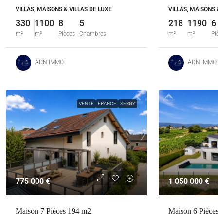
VILLAS, MAISONS & VILLAS DE LUXE
VILLAS, MAISONS 
330
1100
8
5
218
1190
6
m²
m²
Pièces
Chambres
m²
m²
Pi
ADN IMMO
ADN IMMO
VENTE
FRANCE
SERGY
775 000 €
1 050 000 €
Maison 7 Pièces 194 m2
Maison 6 Pièce