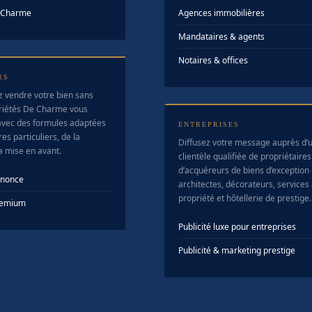
e Charme
Agences immobilières
Mandataires & agents
Notaires & offices
RS
z vendre votre bien sans
riétés De Charme vous
vec des formules adaptées
ENTREPRISES
es particuliers, de la
Diffusez votre message auprès d’
la mise en avant.
clientèle qualifiée de propriétaires
d’acquéreurs de biens d’exception
nnonce
architectes, décorateurs, services 
propriété et hôtellerie de prestige.
Premium
Publicité luxe pour entreprises
Publicité & marketing prestige