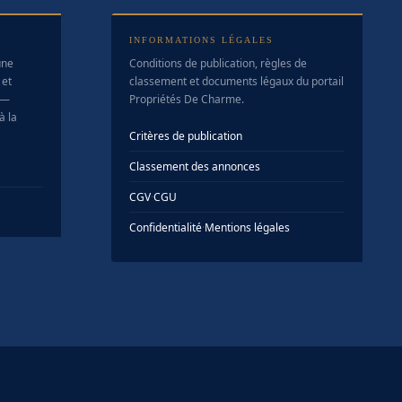
INFORMATIONS LÉGALES
une
Conditions de publication, règles de
 et
classement et documents légaux du portail
 —
Propriétés De Charme.
à la
Critères de publication
Classement des annonces
CGV
·
CGU
Confidentialité
·
Mentions légales