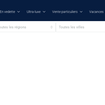
En vedette
Ultra-luxe
Vente particuliers
Vacances
outes les régions
Toutes les villes