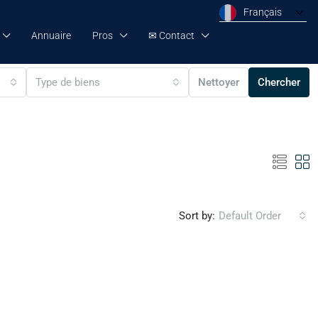
Français
Annuaire
Pros
✉ Contact
Type de biens
Nettoyer
Chercher
Sort by:
Default Order