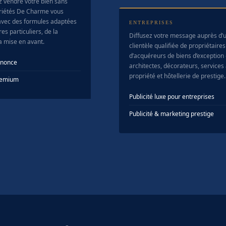
z vendre votre bien sans
riétés De Charme vous
vec des formules adaptées
ENTREPRISES
es particuliers, de la
Diffusez votre message auprès d’
la mise en avant.
clientèle qualifiée de propriétaires
d’acquéreurs de biens d’exception
nnonce
architectes, décorateurs, services 
propriété et hôtellerie de prestige.
Premium
Publicité luxe pour entreprises
Publicité & marketing prestige