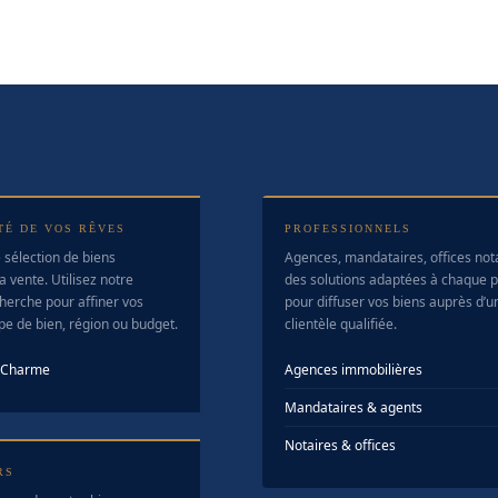
TÉ DE VOS RÊVES
PROFESSIONNELS
 sélection de biens
Agences, mandataires, offices no
a vente. Utilisez notre
des solutions adaptées à chaque pr
herche pour affiner vos
pour diffuser vos biens auprès d’u
ype de bien, région ou budget.
clientèle qualifiée.
e Charme
Agences immobilières
Mandataires & agents
Notaires & offices
RS