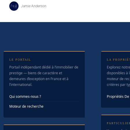
Jamie Anderson
LE PORTAIL
LA PROPRIÉ
Portail indépendant dédié à l’immobilier de
Explorez notre
prestige — biens de caractère et
disponibles à l
demeures d’exception en France et à
moteur de rec
l’international.
critères par t
Qui sommes-nous ?
Propriétés D
Moteur de recherche
PARTICULIE