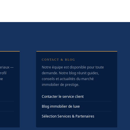
CONTACT & BLOG
tariaux —
Notre équipe est disponible pour toute
ofil
demande. Notre blog réunit guides,
ne
conseils et actualités du marché
immobilier de prestige.
Contacter le service client
Blog immobilier de luxe
Sélection Services & Partenaires