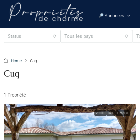
Annonces
Status
Tous les pays
T
Home
Cuq
Cuq
1 Propriété
VENTE
CUQ
FRANCE