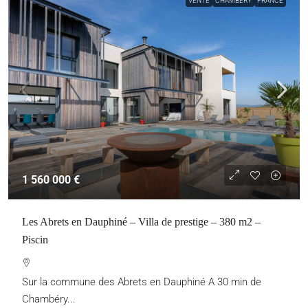
VENTE
CHAMBÉRY
FRANCE
1 560 000 €
Les Abrets en Dauphiné – Villa de prestige – 380 m2 –
Piscin
Sur la commune des Abrets en Dauphiné A 30 min de
Chambéry...