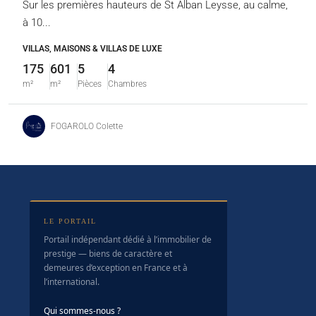
Sur les premières hauteurs de St Alban Leysse, au calme,
à 10...
VILLAS, MAISONS & VILLAS DE LUXE
175
601
5
4
m²
m²
Pièces
Chambres
FOGAROLO Colette
LE PORTAIL
Portail indépendant dédié à l’immobilier de
prestige — biens de caractère et
demeures d’exception en France et à
l’international.
Qui sommes-nous ?