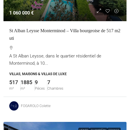
1 060 000 €
St Alban Leysse Monterminod – Villa bourgeoise de 517 m2
uti
A St Alban Leysse, dans le quartier résidentiel de
Monterminod, à 10...
VILLAS, MAISONS & VILLAS DE LUXE
517
1885
9
7
m²
m²
Pièces
Chambres
FOGAROLO Colette