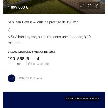
1 099 000 €
St Alban Leysse – Villa de prestige de 190 m2
A St Alban Leysse, au calme dans une impasse, à 10
minutes...
VILLAS, MAISONS & VILLAS DE LUXE
190
558
5
4
m²
m²
Pièces
Chambres
FOGAROLO Colette
VENTE
CHAMBÉRY
FRANCE