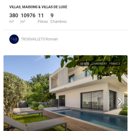
VILLAS, MAISONS & VILLAS DE LUXE
380
10976
11
9
m²
m²
Pièces
Chambres
TROISVALLETS Romain
VENTE
CHAMBÉRY
FRANCE