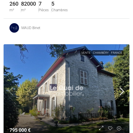
260
82000
7
5
m²
m²
Pièces
Chambres
MAUD Binet
VENTE
CHAMBÉRY
FRANCE
795 000 €