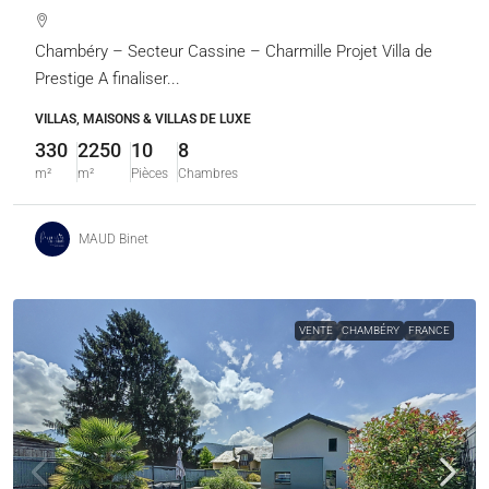
Chambéry – Secteur Cassine – Charmille Projet Villa de
Prestige A finaliser...
VILLAS, MAISONS & VILLAS DE LUXE
330
2250
10
8
m²
m²
Pièces
Chambres
MAUD Binet
VENTE
CHAMBÉRY
FRANCE