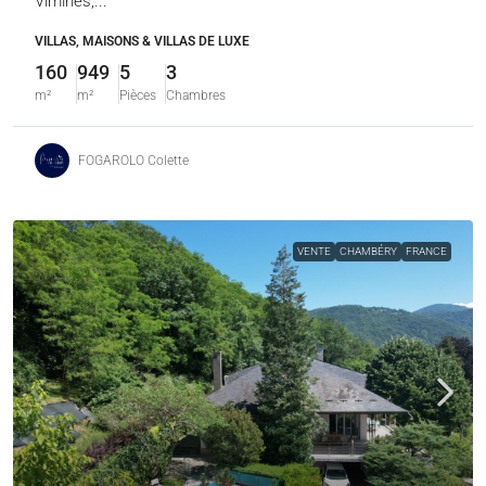
Vimines,...
VILLAS, MAISONS & VILLAS DE LUXE
160
949
5
3
m²
m²
Pièces
Chambres
FOGAROLO Colette
VENTE
CHAMBÉRY
FRANCE