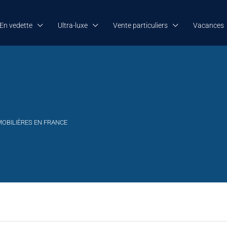
En vedette
Ultra-luxe
Vente particuliers
Vacances
MOBILIÈRES EN FRANCE