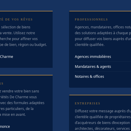
TÉ DE VOS RÊVES
PROFESSIONNELS
 sélection de biens
Agences, mandataires, offices no
a vente. Utilisez notre
des solutions adaptées à chaque pr
herche pour affiner vos
pour diffuser vos biens auprès d’u
ype de bien, région ou budget.
clientèle qualifiée.
e Charme
Agences immobilières
Mandataires & agents
Notaires & offices
RS
z vendre votre bien sans
riétés De Charme vous
vec des formules adaptées
ENTREPRISES
es particuliers, de la
Diffusez votre message auprès d’
la mise en avant.
clientèle qualifiée de propriétaires
d’acquéreurs de biens d’exception
nnonce
architectes, décorateurs, services 