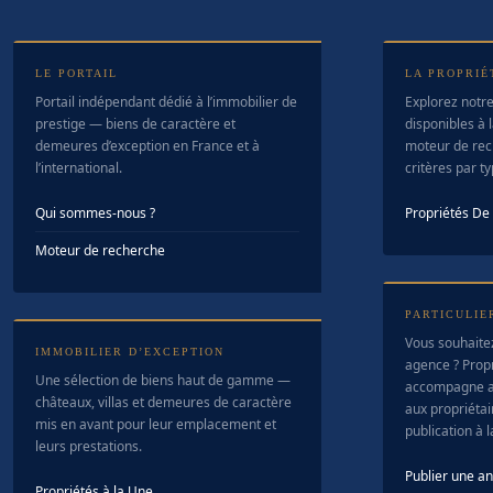
LE PORTAIL
LA PROPRIÉ
Portail indépendant dédié à l’immobilier de
Explorez notre
prestige — biens de caractère et
disponibles à l
demeures d’exception en France et à
moteur de rec
l’international.
critères par t
Qui sommes-nous ?
Propriétés D
Moteur de recherche
PARTICULIE
Vous souhaite
IMMOBILIER D’EXCEPTION
agence ? Prop
Une sélection de biens haut de gamme —
accompagne a
châteaux, villas et demeures de caractère
aux propriétair
mis en avant pour leur emplacement et
publication à 
leurs prestations.
Publier une a
Propriétés à la Une