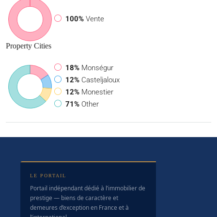
100%
Vente
Property
Cities
18%
Monségur
12%
Casteljaloux
12%
Monestier
71%
Other
LE PORTAIL
Portail indépendant dédié à l’immobilier de
prestige — biens de caractère et
demeures d’exception en France et à