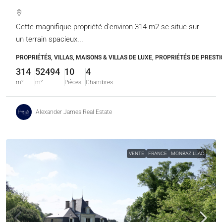
Cette magnifique propriété d’environ 314 m2 se situe sur
un terrain spacieux...
PROPRIÉTÉS, VILLAS, MAISONS & VILLAS DE LUXE, PROPRIÉTÉS DE PRESTI
314
52494
10
4
m²
m²
Pièces
Chambres
Alexander James Real Estate
VENTE
FRANCE
MONBAZILLAC