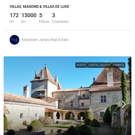
VILLAS, MAISONS & VILLAS DE LUXE
172
15000
5
3
m²
m²
Pièces
Chambres
Alexander James Real Estate
VENTE
CASTELJALOUX
FRANCE