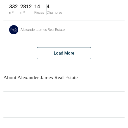
332
2812
14
4
m²
m²
Pièces
Chambres
Alexander James Real Estate
Load More
About Alexander James Real Estate