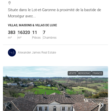
Située dans le Lot-et-Garonne à proximité de la bastide de
Monségur avec...
VILLAS, MAISONS & VILLAS DE LUXE
383
16320
11
7
m²
m²
Pièces
Chambres
Alexander James Real Estate
VENTE
BERGERAC
FRANCE