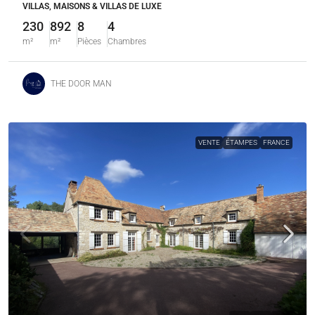
VILLAS, MAISONS & VILLAS DE LUXE
230
892
8
4
m²
m²
Pièces
Chambres
THE DOOR MAN
VENTE
ÉTAMPES
FRANCE