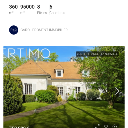
360
95000
8
6
m²
m²
Pièces
Chambres
CAROL FROMENT IMMOBILIER
VENTE
FRANCE
LA NORVILLE