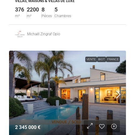
VILLAS, MAISONS & VILLAS DE LUXE
376
2200
8
5
m²
m²
Pièces
Chambres
Michaël Zingraf Opio
VENTE
BIOT
FRANCE
2 345 000 €