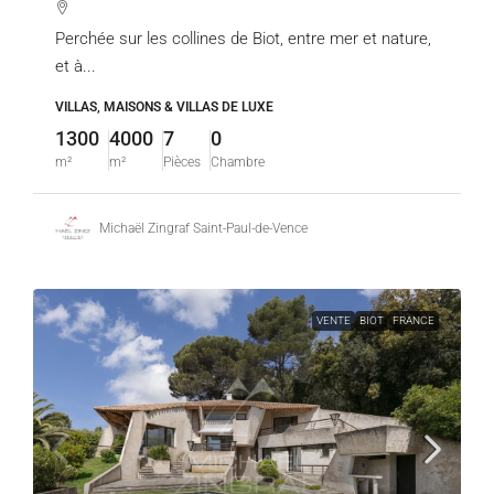
Perchée sur les collines de Biot, entre mer et nature,
et à...
VILLAS, MAISONS & VILLAS DE LUXE
1300
4000
7
0
m²
m²
Pièces
Chambre
Michaël Zingraf Saint-Paul-de-Vence
VENTE
BIOT
FRANCE