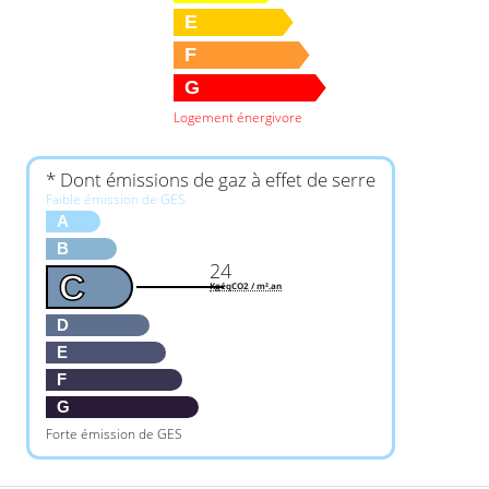
E
F
G
Logement énergivore
* Dont émissions de gaz à effet de serre
Faible émission de GES
A
B
24
C
KgéqCO2 / m².an
D
E
F
G
Forte émission de GES