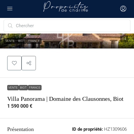
14
VENTE
BIOT
FRANCE
VENTE
BIOT
FRANCE
Villa Panorama | Domaine des Clausonnes, Biot
1 590 000 €
Présentation
ID de propriété:
HZ1309606