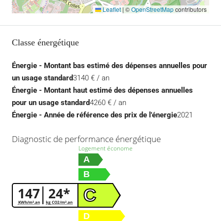
Leaflet
|
©
OpenStreetMap
contributors
Classe énergétique
Énergie - Montant bas estimé des dépenses annuelles pour
un usage standard
3140 € / an
Énergie - Montant haut estimé des dépenses annuelles
pour un usage standard
4260 € / an
Énergie - Année de référence des prix de l'énergie
2021
Diagnostic de performance énergétique
Logement économe
A
B
147
24*
C
KWh/m².an
kg CO2/m².an
D