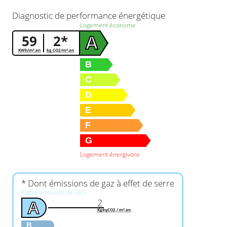
Diagnostic de performance énergétique
Logement économe
59
2*
A
KWh/m².an
kg CO2/m².an
B
C
D
E
F
G
Logement énergivore
* Dont émissions de gaz à effet de serre
Faible émission de GES
2
A
KgéqCO2 / m².an
B