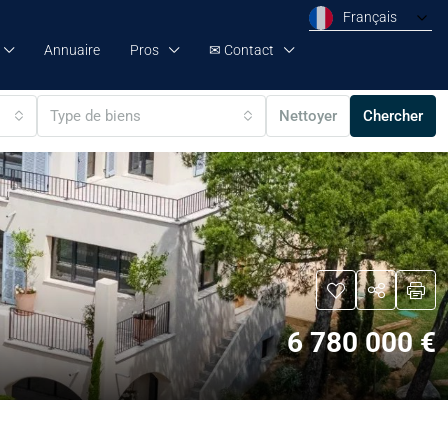
Français
Annuaire
Pros
✉ Contact
Type de biens
Nettoyer
Chercher
6 780 000 €