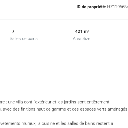
ID de propriété:
HZ129668
7
421 m²
Salles de bains
Area Size
e : une villa dont l’extérieur et les jardins sont entièrement
te, avec des finitions haut de gamme et des espaces verts aménagés
evêtements muraux, la cuisine et les salles de bains restent à