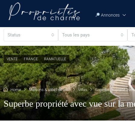
Annonces
Status
Tous les pays
T
VENTE
FRANCE
RAMATUELLE
Home
Maisons & Villas de luxe
Villas
Superbe propriété avec
Superbe propriété avec vue sur la m