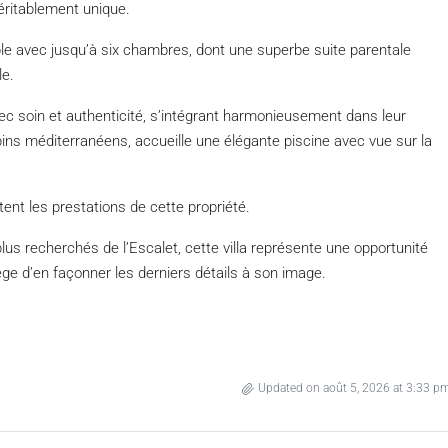
véritablement unique.
able avec jusqu’à six chambres, dont une superbe suite parentale
le.
ec soin et authenticité, s’intégrant harmonieusement dans leur
ins méditerranéens, accueille une élégante piscine avec vue sur la
nt les prestations de cette propriété.
lus recherchés de l’Escalet, cette villa représente une opportunité
lège d’en façonner les derniers détails à son image.
Updated on août 5, 2026 at 3:33 p