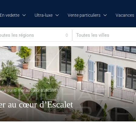
En vedette
Ultra-luxe
Vente particuliers
Vacances
outes les régions
Toutes les villes
 vue sur la mer au cœur d’Escalet
er au cœur d’Escalet