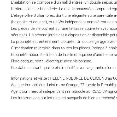
L’habitation se compose d’un hall d’entrée, un double séjour, u
l’arrière-cuisine / buanderie. Le rez-de-chaussée comprend é
L’étage offre 3 chambres, dont une élégante suite parentale av
(baignoire et douche), et un Wc indépendant complètent ces p
Les pièces de vie ouvrent sur une terrasse couverte avec accè
sécurisé). Un second jardin est à disposition et disponible p
La propriété est entièrement clôturée. Un double garage avec
Climatisation réversible dans toutes les pièces (pompe à chale
Propriété raccordée à l’eau de la ville et équipée d’une fosse s
Fibre optique, portail électrique avec visiophone.
Prestations alliant qualité et simplicité, avec la garantie d’un c
Informations et visite : HELENE ROBOREL DE CLIMENS au 06
Agence Immobilière Juristimmo Orange, 27 rue de la Républi
Agent commercial indépendant immatriculé au RSAC d’Avigno
Les informations sur les risques auxquels ce bien est exposé 