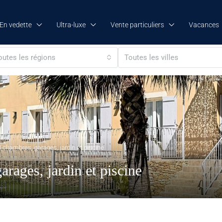
En vedette
Ultra-luxe
Vente particuliers
Vacances
outes les régions
Toutes les villes
 chambres, garages, jardin et piscine
rages, jardin et piscine