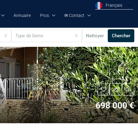
Français
Annuaire
Pros
✉ Contact
Type de biens
Nettoyer
Chercher
698 000 €