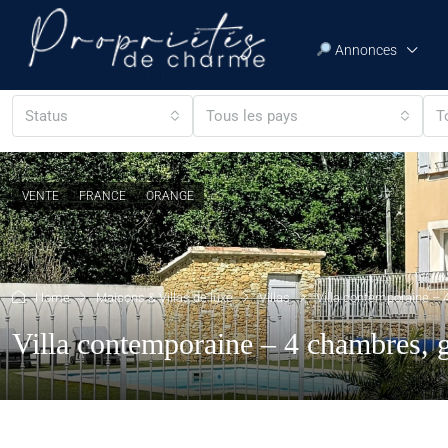
Annonces
Status
Tous les pays
T
VENTE
FRANCE
ORANGE
Home
Maisons & Villas de luxe
Villas
Villa contemporaine – 4
Villa contemporaine – 4 chambres, ga