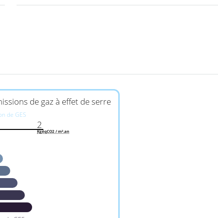
issions de gaz à effet de serre
ion de GES
2
KgéqCO2 / m².an