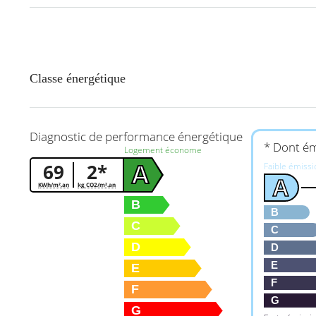
Classe énergétique
Diagnostic de performance énergétique
* Dont ém
Logement économe
69
2*
Faible émiss
A
A
KWh/m².an
kg CO2/m².an
B
B
C
C
D
D
E
E
F
F
G
G