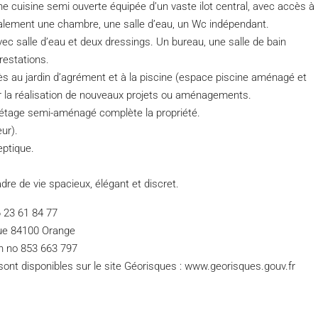
ne cuisine semi ouverte équipée d’un vaste ilot central, avec accès à
galement une chambre, une salle d’eau, un Wc indépendant.
ec salle d’eau et deux dressings. Un bureau, une salle de bain
restations.
s au jardin d’agrément et à la piscine (espace piscine aménagé et
our la réalisation de nouveaux projets ou aménagements.
 étage semi-aménagé complète la propriété.
ur).
eptique.
adre de vie spacieux, élégant et discret.
 23 61 84 77
que 84100 Orange
n no 853 663 797
sont disponibles sur le site Géorisques : www.georisques.gouv.fr