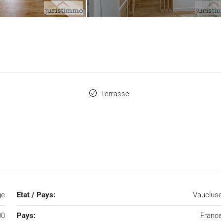
Terrasse
ge
Etat / Pays:
Vauclus
00
Pays:
Franc