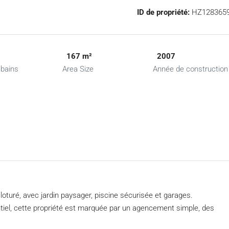
ID de propriété:
HZ128365
167 m²
2007
 bains
Area Size
Année de construction
loturé, avec jardin paysager, piscine sécurisée et garages.
entiel, cette propriété est marquée par un agencement simple, des