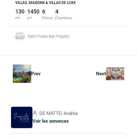
VILLAS, MAISONS & VILLAS DE LUXE
130
1450
6
4
m²
m²
Pièces
Chambres
Saint-Tropez Bay Property
Prev
Next
DE MATTEI Andréa
Voir les annonces