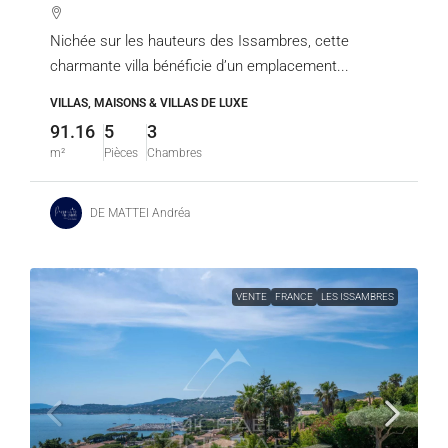
Nichée sur les hauteurs des Issambres, cette
charmante villa bénéficie d’un emplacement...
VILLAS, MAISONS & VILLAS DE LUXE
91.16
5
3
m²
Pièces
Chambres
DE MATTEI Andréa
VENTE
FRANCE
LES ISSAMBRES