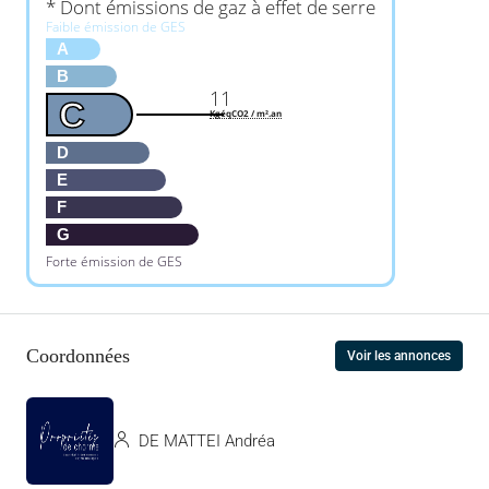
* Dont émissions de gaz à effet de serre
Faible émission de GES
A
B
11
C
KgéqCO2 / m².an
D
E
F
G
Forte émission de GES
Coordonnées
Voir les annonces
DE MATTEI Andréa