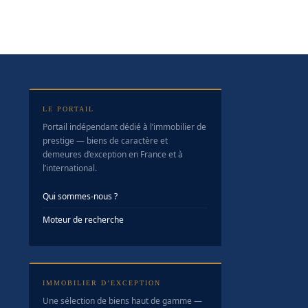
LE PORTAIL
Portail indépendant dédié à l’immobilier de
prestige — biens de caractère et
demeures d’exception en France et à
l’international.
Qui sommes-nous ?
Moteur de recherche
IMMOBILIER D’EXCEPTION
Une sélection de biens haut de gamme —