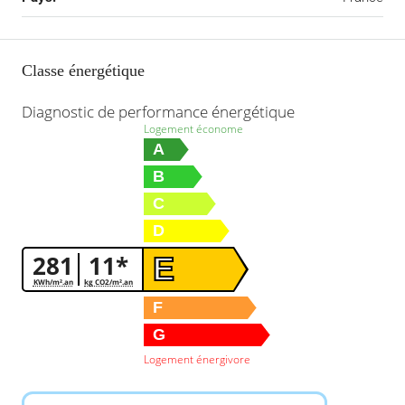
Classe énergétique
Diagnostic de performance énergétique
Logement économe
A
B
C
D
281
11*
E
KWh/m².an
kg CO2/m².an
F
G
Logement énergivore