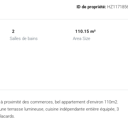
ID de propriété:
HZ117185
2
110.15 m²
Salles de bains
Area Size
et à proximité des commerces, bel appartement d’environ 110m2.
r une terrasse lumineuse, cuisine indépendante entière équipée, 3
lacards.