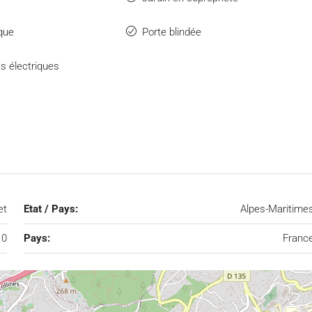
ique
Porte blindée
ts électriques
et
Etat / Pays:
Alpes-Maritime
10
Pays:
Franc