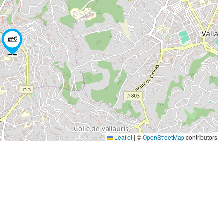
Leaflet
|
©
OpenStreetMap
contributors