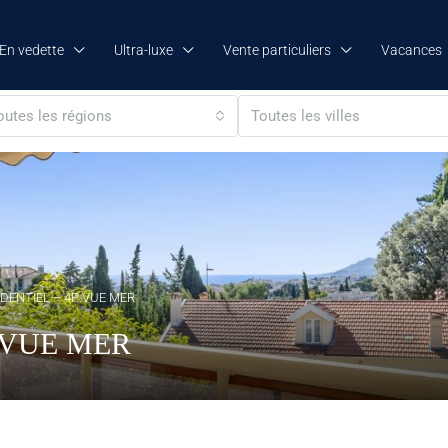
En vedette
Ultra-luxe
Vente particuliers
Vacances
outes les régions
Toutes les villes
DENTIEL – 4P VUE MER
 VUE MER