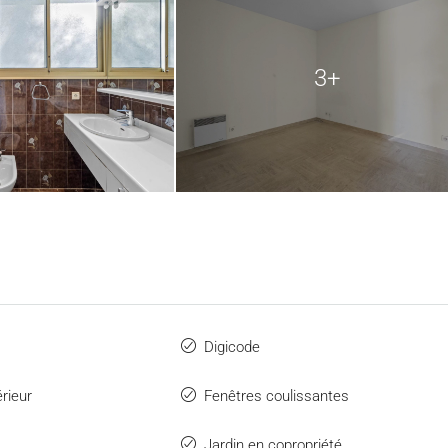
3+
Digicode
rieur
Fenêtres coulissantes
Jardin en copropriété