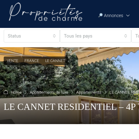
Annonces
Status
Tous les pays
T
VENTE
FRANCE
LE CANNET
Home
Appartements de luxe
Appartements
LE CANNET RESI
LE CANNET RESIDENTIEL – 4P