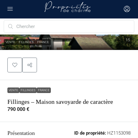
15
VENTE
FILLINGES
FRANCE
VENTE
FILLINGES
FRANCE
Fillinges – Maison savoyarde de caractère
790 000 €
Présentation
ID de propriété:
HZ1153098