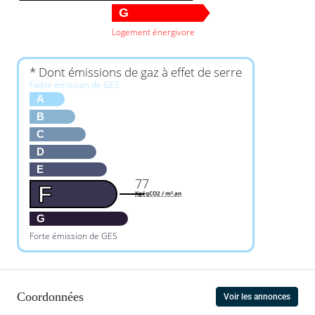
G
Logement énergivore
* Dont émissions de gaz à effet de serre
Faible émission de GES
A
B
C
D
E
77
F
KgéqCO2 / m².an
G
Forte émission de GES
Coordonnées
Voir les annonces