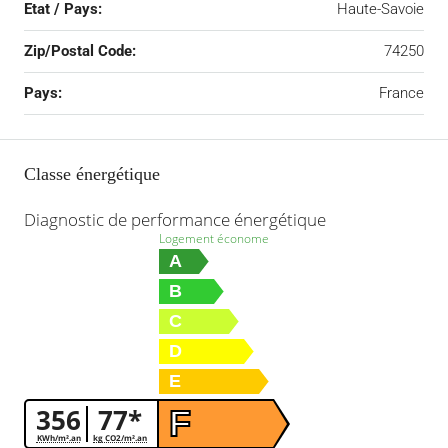
Etat / Pays:
Haute-Savoie
Zip/Postal Code:
74250
Pays:
France
Classe énergétique
Diagnostic de performance énergétique
Logement économe
A
B
C
D
E
356
77*
F
KWh/m².an
kg CO2/m².an