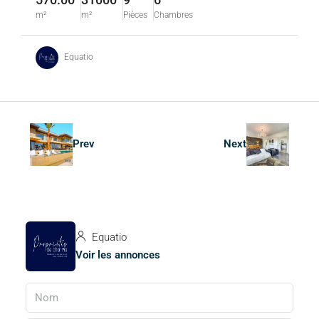
m²
m²
Pièces
Chambres
Equatio
Prev
Next
Equatio
Voir les annonces