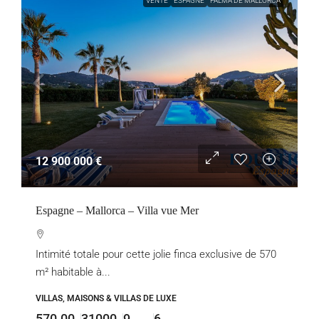
VENTE
ESPAGNE
PALMA DE MALLORCA
12 900 000 €
Espagne – Mallorca – Villa vue Mer
Intimité totale pour cette jolie finca exclusive de 570
m² habitable à...
VILLAS, MAISONS & VILLAS DE LUXE
570.00
31000
9
6