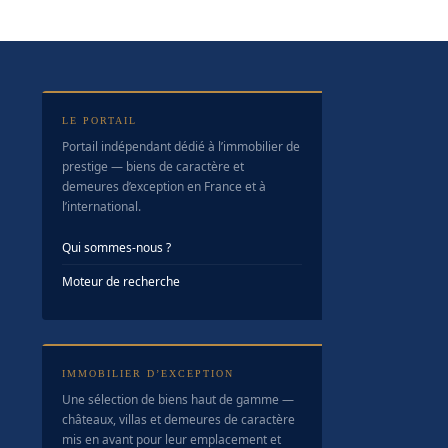
LE PORTAIL
Portail indépendant dédié à l’immobilier de
prestige — biens de caractère et
demeures d’exception en France et à
l’international.
Qui sommes-nous ?
Moteur de recherche
IMMOBILIER D’EXCEPTION
Une sélection de biens haut de gamme —
châteaux, villas et demeures de caractère
mis en avant pour leur emplacement et