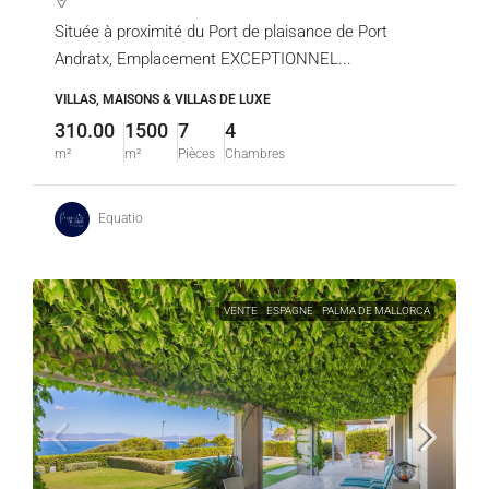
Située à proximité du Port de plaisance de Port
Andratx, Emplacement EXCEPTIONNEL...
VILLAS, MAISONS & VILLAS DE LUXE
310.00
1500
7
4
m²
m²
Pièces
Chambres
Equatio
VENTE
ESPAGNE
PALMA DE MALLORCA