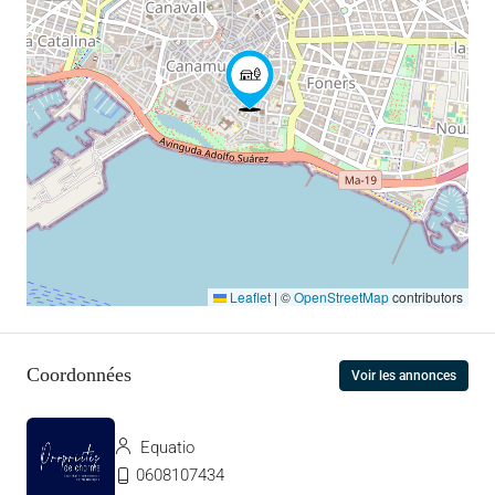
Leaflet
|
©
OpenStreetMap
contributors
Coordonnées
Voir les annonces
Equatio
0608107434