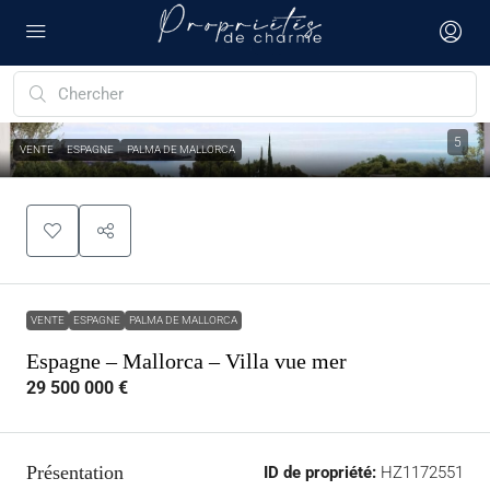
5
VENTE
ESPAGNE
PALMA DE MALLORCA
VENTE
ESPAGNE
PALMA DE MALLORCA
Espagne – Mallorca – Villa vue mer
29 500 000 €
Présentation
ID de propriété:
HZ1172551