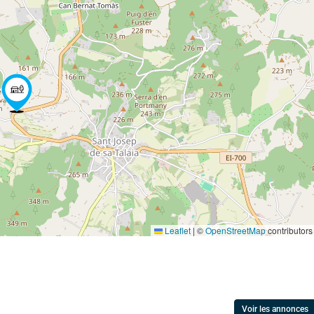
Leaflet
|
©
OpenStreetMap
contributors
Voir les annonces