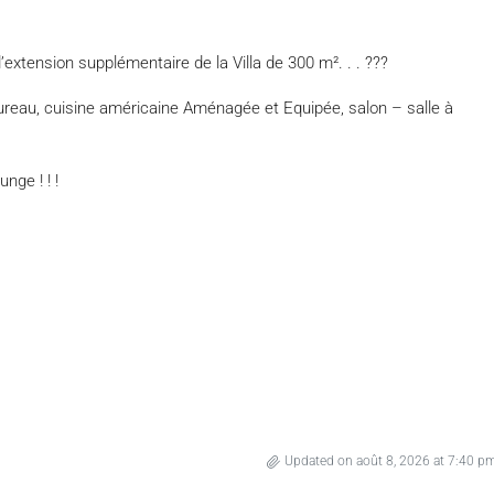
 d’extension supplémentaire de la Villa de 300 m². . . ???
ureau, cuisine américaine Aménagée et Equipée, salon – salle à
nge ! ! !
Updated on août 8, 2026 at 7:40 p