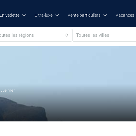
En vedette
Ultra-luxe
Vente particuliers
Vacances
outes les régions
Toutes les villes
a vue mer