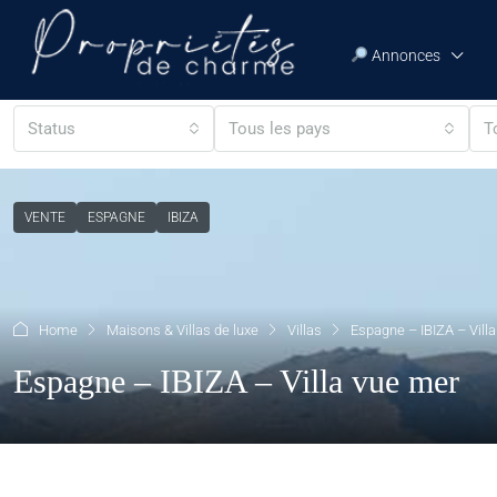
Annonces
Status
Tous les pays
T
VENTE
ESPAGNE
IBIZA
Home
Maisons & Villas de luxe
Villas
Espagne – IBIZA – Vill
Espagne – IBIZA – Villa vue mer