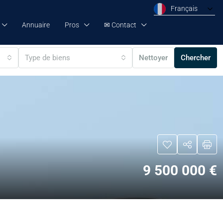
Français
Annuaire
Pros
✉ Contact
Type de biens
Nettoyer
Chercher
9 500 000 €