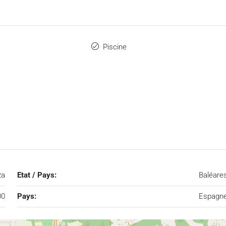
Piscine
za
Etat / Pays:
Baléare
00
Pays:
Espagn