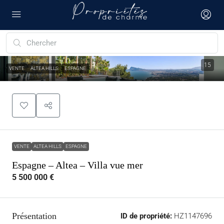
15
VENTE
ALTEA HILLS
ESPAGNE
VENTE
ALTEA HILLS
ESPAGNE
Espagne – Altea – Villa vue mer
5 500 000 €
Présentation
ID de propriété:
HZ1147696