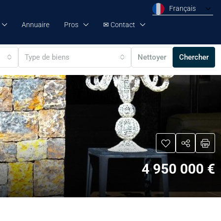
Français
Annuaire
Pros
✉ Contact
Type de biens
Nettoyer
Chercher
4 950 000 €