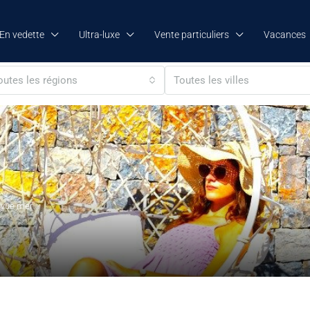
En vedette
Ultra-luxe
Vente particuliers
Vacances
outes les régions
Toutes les villes
a vue mer