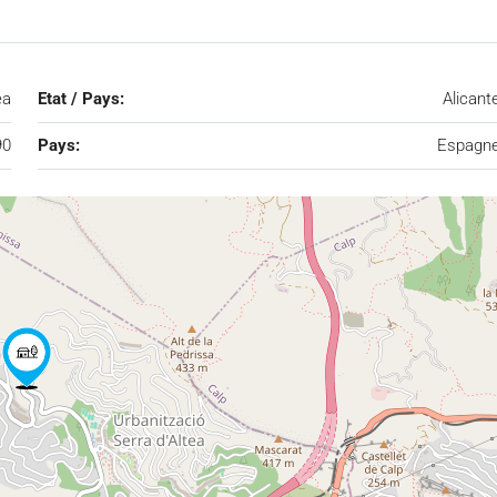
ea
Etat / Pays:
Alicant
90
Pays:
Espagn