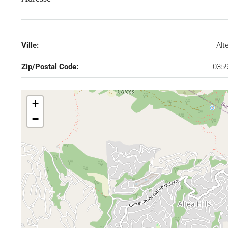
Ville:
Alt
Zip/Postal Code:
035
+
−