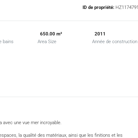
ID de propriété:
HZ117479
650.00 m²
2011
e bains
Area Size
Année de construction
la avec une vue mer incroyable.
paces, la qualité des matériaux, ainsi que les finitions et les