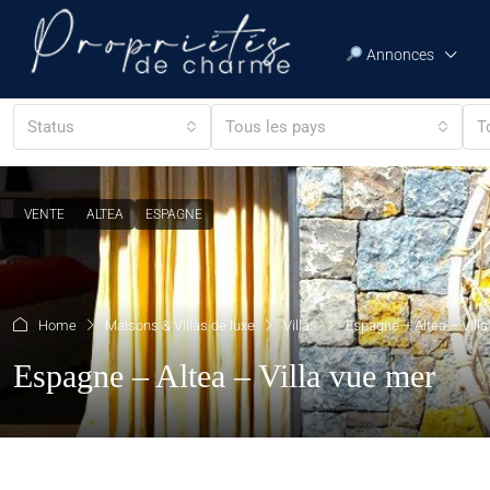
Annonces
Status
Tous les pays
T
VENTE
ALTEA
ESPAGNE
Home
Maisons & Villas de luxe
Villas
Espagne – Altea – Vill
Espagne – Altea – Villa vue mer