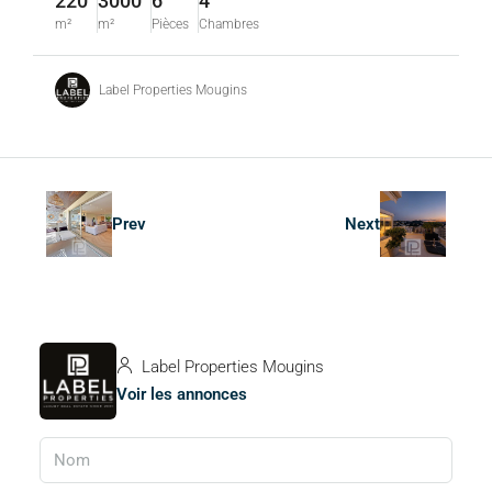
220
3000
6
4
m²
m²
Pièces
Chambres
Label Properties Mougins
Prev
Next
Label Properties Mougins
Voir les annonces