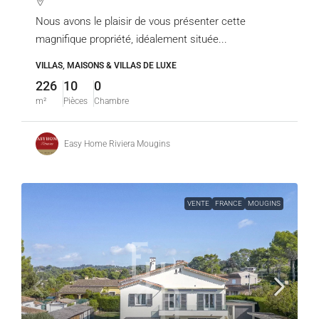
Nous avons le plaisir de vous présenter cette
magnifique propriété, idéalement située...
VILLAS, MAISONS & VILLAS DE LUXE
226
10
0
m²
Pièces
Chambre
Easy Home Riviera Mougins
VENTE
FRANCE
MOUGINS