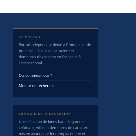
LE PORTAIL
Portail indépendant dédié à l’immobilier de
prestige — biens de caractère et
demeures d’exception en France et à
l’international.
Qui sommes-nous ?
Moteur de recherche
IMMOBILIER D’EXCEPTION
Une sélection de biens haut de gamme —
châteaux, villas et demeures de caractère
mis en avant pour leur emplacement et