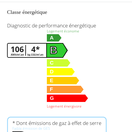
Classe énergétique
Diagnostic de performance énergétique
Logement économe
A
106
4*
B
KWh/m².an
kg CO2/m².an
C
D
E
F
G
Logement énergivore
* Dont émissions de gaz à effet de serre
Faible émission de GES