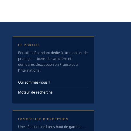
LE PORTAIL
Portail indépendant dédié à l’immobilier de
prestige — biens de caractère et
demeures d’exception en France et à
l’international.
Qui sommes-nous ?
Moteur de recherche
IMMOBILIER D’EXCEPTION
Une sélection de biens haut de gamme —