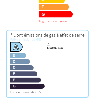
F
G
Logement énergivore
* Dont émissions de gaz à effet de serre
Faible émission de GES
4
A
KgéqCO2 / m².an
B
C
D
E
F
G
Forte émission de GES