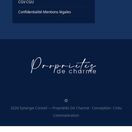
CGV
·
CGU
Confidentialité
·
Mentions légales
©
2026 Synergie Conseil — Propriétés De Charme · Conception : Cintu
Communication