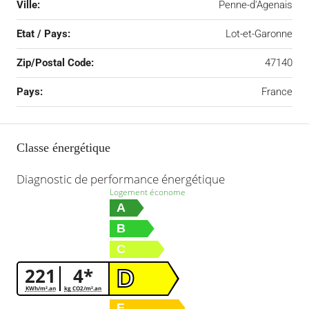
Ville:
Penne-d'Agenais
Etat / Pays:
Lot-et-Garonne
Zip/Postal Code:
47140
Pays:
France
Classe énergétique
Diagnostic de performance énergétique
Logement économe
A
B
C
221
4*
D
KWh/m².an
kg CO2/m².an
E