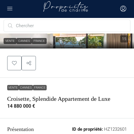
15
VENTE
CANNES
FRANCE
VENTE
CANNES
FRANCE
Croisette, Splendide Appartement de Luxe
14 880 000 €
Présentation
ID de propriété:
HZ1232601