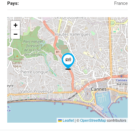
Pays:
France
+
−
Leaflet
|
©
OpenStreetMap
contributors