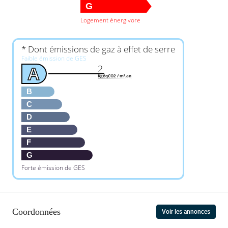
G
Logement énergivore
* Dont émissions de gaz à effet de serre
Faible émission de GES
2
A
KgéqCO2 / m².an
B
C
D
E
F
G
Forte émission de GES
Coordonnées
Voir les annonces