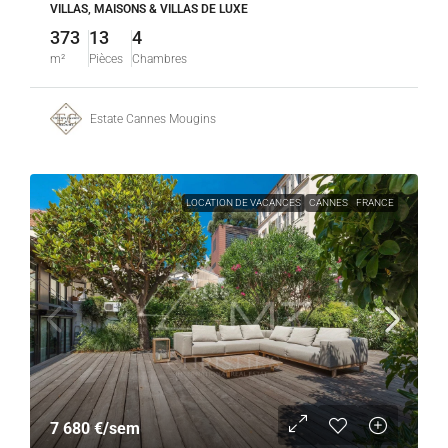
VILLAS, MAISONS & VILLAS DE LUXE
373
13
4
m²
Pièces
Chambres
Estate Cannes Mougins
LOCATION DE VACANCES
CANNES
FRANCE
7 680 €
/sem