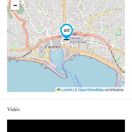
−
Leaflet
|
©
OpenStreetMap
contributors
Vidéo