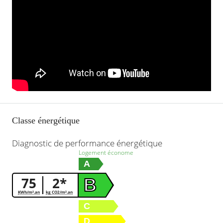
Classe énergétique
Diagnostic de performance énergétique
Logement économe
A
75
2*
B
KWh/m².an
kg CO2/m².an
C
D