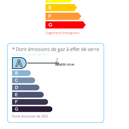
E
F
G
Logement énergivore
* Dont émissions de gaz à effet de serre
Faible émission de GES
2
A
KgéqCO2 / m².an
B
C
D
E
F
G
Forte émission de GES