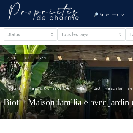
Annonces
Status
Tous les pays
T
VENTE
BIOT
FRANCE
Home
Maisons & Villas de luxe
Villas
Biot – Maison familial
Biot – Maison familiale avec jardin