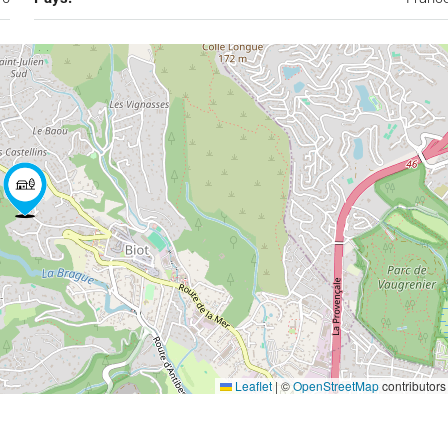
Leaflet
|
©
OpenStreetMap
contributors