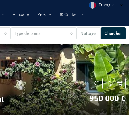
Français
Annuaire
Pros
✉ Contact
Type de biens
Nettoyer
Chercher
950 000 €
nt