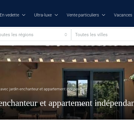
En vedette
Ultra-luxe
Vente particuliers
Vacances
outes les régions
Toutes les villes
e avec jardin enchanteur et appartement indépendant
 enchanteur et appartement indépenda