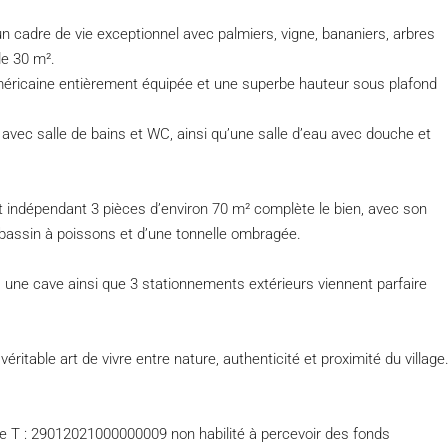
e un cadre de vie exceptionnel avec palmiers, vigne, bananiers, arbres
de 30 m².
méricaine entièrement équipée et une superbe hauteur sous plafond
vec salle de bains et WC, ainsi qu’une salle d’eau avec douche et
nt indépendant 3 pièces d’environ 70 m² complète le bien, avec son
 bassin à poissons et d’une tonnelle ombragée.
r, une cave ainsi que 3 stationnements extérieurs viennent parfaire
itable art de vivre entre nature, authenticité et proximité du village
e T : 29012021000000009 non habilité à percevoir des fonds