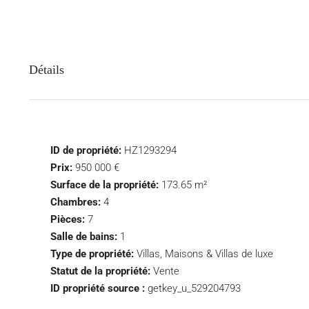
Détails
ID de propriété:
HZ1293294
Prix:
950 000 €
Surface de la propriété:
173.65 m²
Chambres:
4
Pièces:
7
Salle de bains:
1
Type de propriété:
Villas, Maisons & Villas de luxe
Statut de la propriété:
Vente
ID propriété source :
getkey_u_529204793