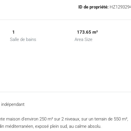
ID de propriété:
HZ129329
1
173.65 m²
Salle de bains
Area Size
t indépendant
te maison d’environ 250 m² sur 2 niveaux, sur un terrain de 550 m²,
in méditerranéen, exposé plein sud, au calme absolu.