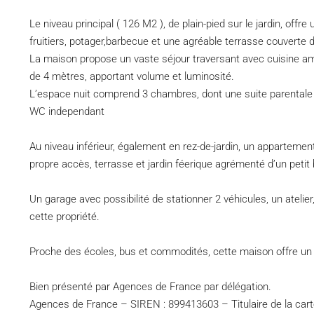
Le niveau principal ( 126 M2 ), de plain-pied sur le jardin, offr
fruitiers, potager,barbecue et une agréable terrasse couverte 
La maison propose un vaste séjour traversant avec cuisine a
de 4 mètres, apportant volume et luminosité.
L’espace nuit comprend 3 chambres, dont une suite parentale a
WC independant
Au niveau inférieur, également en rez-de-jardin, un apparteme
propre accès, terrasse et jardin féerique agrémenté d’un petit
Un garage avec possibilité de stationner 2 véhicules, un atelie
cette propriété.
Proche des écoles, bus et commodités, cette maison offre un vér
Bien présenté par Agences de France par délégation.
Agences de France – SIREN : 899413603 – Titulaire de la cart