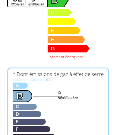
KWh/m².an
kg CO2/m².an
C
D
E
F
G
Logement énergivore
* Dont émissions de gaz à effet de serre
Faible émission de GES
A
9
B
KgéqCO2 / m².an
C
D
E
F