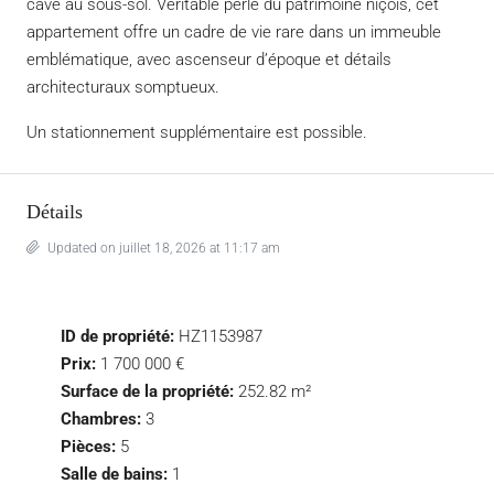
cave au sous-sol. Véritable perle du patrimoine niçois, cet
appartement offre un cadre de vie rare dans un immeuble
emblématique, avec ascenseur d’époque et détails
architecturaux somptueux.
Un stationnement supplémentaire est possible.
Détails
Updated on juillet 18, 2026 at 11:17 am
ID de propriété:
HZ1153987
Prix:
1 700 000 €
Surface de la propriété:
252.82 m²
Chambres:
3
Pièces:
5
Salle de bains:
1