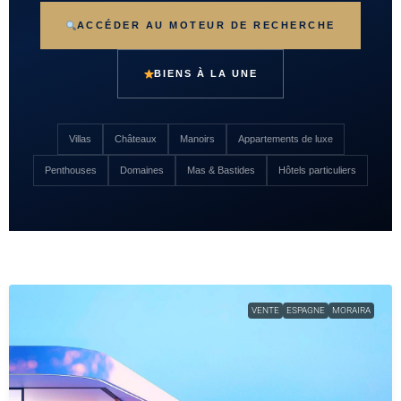
ACCÉDER AU MOTEUR DE RECHERCHE
BIENS À LA UNE
Villas
Châteaux
Manoirs
Appartements de luxe
Penthouses
Domaines
Mas & Bastides
Hôtels particuliers
VENTE
ESPAGNE
MORAIRA