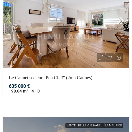
Le Cannet secteur “Pen Chaï” (2mn Cannes)
635 000 €
98.04
m²
4
0
VENTE
BELLE VUE HAREL
ÎLE MAURICE