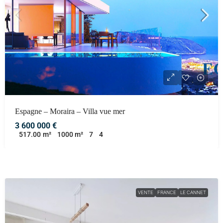
Espagne – Moraira – Villa vue mer
3 600 000 €
517.00
m²
7
4
1000
m²
VENTE
FRANCE
LE CANNET