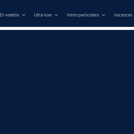
En vedette
Ultra-luxe
Vente particuliers
Vacances