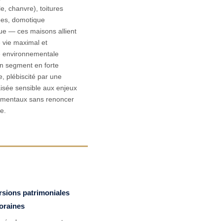
lle, chanvre), toitures
ées, domotique
ue — ces maisons allient
e vie maximal et
e environnementale
Un segment en forte
, plébiscité par une
aisée sensible aux enjeux
ementaux sans renoncer
e.
sions patrimoniales
oraines