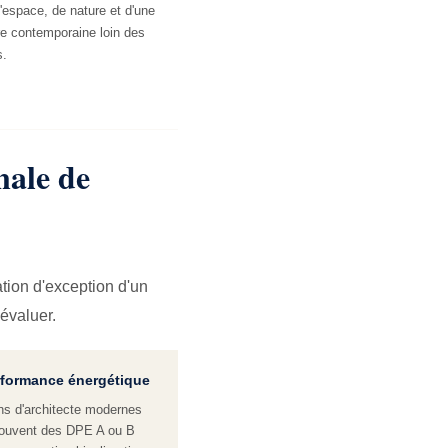
'espace, de nature et d'une
re contemporaine loin des
s.
nale de
ation d'exception d'un
 évaluer.
formance énergétique
s d'architecte modernes
souvent des DPE A ou B