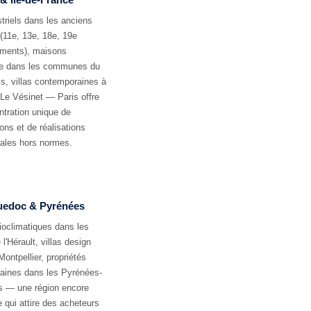
striels dans les anciens
(11e, 13e, 18e, 19e
ements), maisons
cte dans les communes du
s, villas contemporaines à
 Le Vésinet — Paris offre
tration unique de
ons et de réalisations
rales hors normes.
edoc & Pyrénées
oclimatiques dans les
 l'Hérault, villas design
Montpellier, propriétés
aines dans les Pyrénées-
s — une région encore
 qui attire des acheteurs