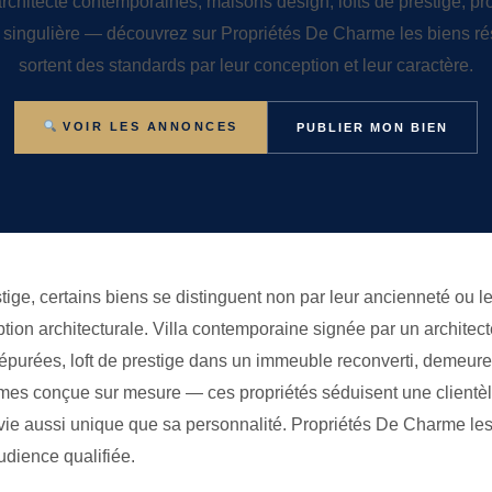
architecte contemporaines, maisons design, lofts de prestige, pr
re singulière — découvrez sur Propriétés De Charme les biens rés
sortent des standards par leur conception et leur caractère.
VOIR LES ANNONCES
PUBLIER MON BIEN
tige, certains biens se distinguent non par leur ancienneté ou le
ption architecturale. Villa contemporaine signée par un archite
 épurées, loft de prestige dans un immeuble reconverti, demeure
mes conçue sur mesure — ces propriétés séduisent une clientèle
vie aussi unique que sa personnalité. Propriétés De Charme les
udience qualifiée.