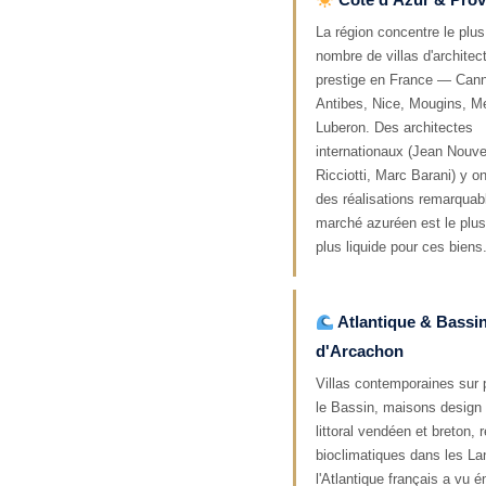
La région concentre le plu
nombre de villas d'architec
prestige en France — Can
Antibes, Nice, Mougins, M
Luberon. Des architectes
internationaux (Jean Nouve
Ricciotti, Marc Barani) y on
des réalisations remarquab
marché azuréen est le plus 
plus liquide pour ces biens
Atlantique & Bassi
d'Arcachon
Villas contemporaines sur p
le Bassin, maisons design 
littoral vendéen et breton,
bioclimatiques dans les L
l'Atlantique français a vu 