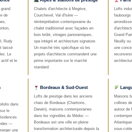
s grand
Chalets d'architecte à Megève,
Lofts indu
te de
Courchevel, Val d'Isère —
faubourgs 
nes,
réinterprétation contemporaine du
arrondiss
enton,
chalet traditionnel avec façades en
d'archite
bois brûlé, vitrages panoramiques,
Grand Pari
l, Rudy
spa intégré et architecture signature.
Neuilly ou
t laissé
Un marché très spécifique où les
une concen
les. Le
projets d'architecte commandent une
reconversi
actif et le
prime importante sur le marché
architectu
.
standard.
n
Bordeaux & Sud-Ouest
Langu
Lofts de prestige dans les anciens
Maisons bi
chais de Bordeaux (Chartrons,
collines de
ilotis dans
Darwin), maisons contemporaines
autour de 
sur le
dans les vignobles du Médoc —
contempor
 résidences
Bordeaux est une ville en pleine
Atlantique
andes —
transformation architecturale depuis la
sous-cotée
émerger une