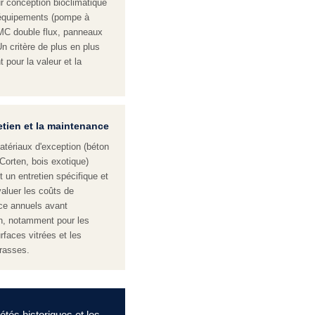
ur conception bioclimatique
 équipements (pompe à
MC double flux, panneaux
Un critère de plus en plus
 pour la valeur et la
etien et la maintenance
atériaux d'exception (béton
 Corten, bois exotique)
 un entretien spécifique et
valuer les coûts de
ce annuels avant
ion, notamment pour les
rfaces vitrées et les
rrasses.
étés historiques et les