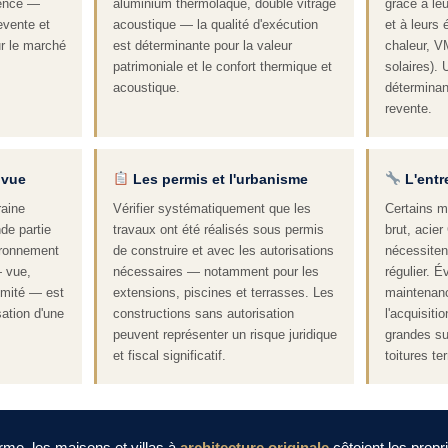
rence —
aluminium thermolaqué, double vitrage
grâce à le
evente et
acoustique — la qualité d'exécution
et à leurs
ur le marché
est déterminante pour la valeur
chaleur, V
patrimoniale et le confort thermique et
solaires). 
acoustique.
déterminant
revente.
 vue
Les permis et l'urbanisme
L'entr
raine
Vérifier systématiquement que les
Certains m
de partie
travaux ont été réalisés sous permis
brut, acier
ironnement
de construire et avec les autorisations
nécessitent
— vue,
nécessaires — notamment pour les
régulier. É
timité — est
extensions, piscines et terrasses. Les
maintenan
sation d'une
constructions sans autorisation
l'acquisit
peuvent représenter un risque juridique
grandes su
et fiscal significatif.
toitures te
me, les maisons et villas à
architecture originale
côtoient les propri