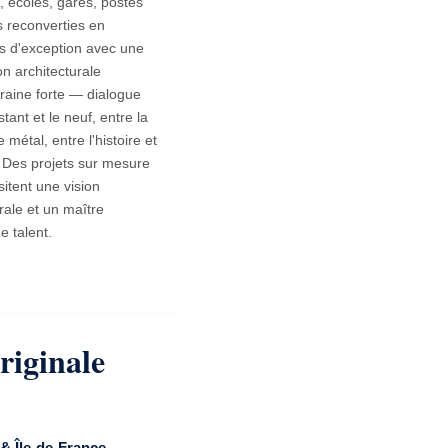
, écoles, gares, postes
s reconverties en
s d'exception avec une
on architecturale
aine forte — dialogue
istant et le neuf, entre la
e métal, entre l'histoire et
. Des projets sur mesure
sitent une vision
rale et un maître
e talent.
riginale
& Île-de-France