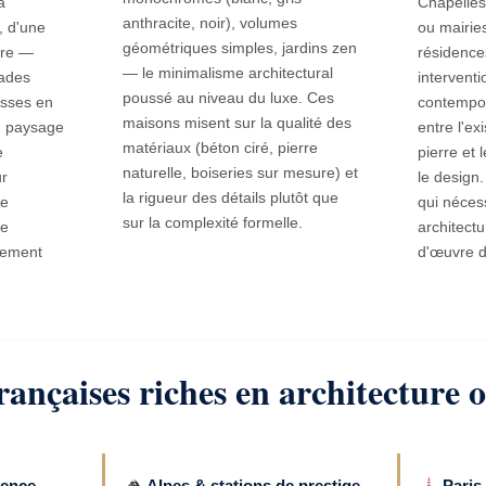
a
Chapelles
anthracite, noir), volumes
, d'une
ou mairie
géométriques simples, jardins zen
ire —
résidence
— le minimalisme architectural
cades
interventi
poussé au niveau du luxe. Ces
asses en
contempor
maisons misent sur la qualité des
n paysage
entre l'ex
matériaux (béton ciré, pierre
e
pierre et l
naturelle, boiseries sur mesure) et
ur
le design
la rigueur des détails plutôt que
re
qui néces
sur la complexité formelle.
re
architectu
nnement
d'œuvre d
rançaises riches en architecture o
vence
Alpes & stations de prestige
Paris 