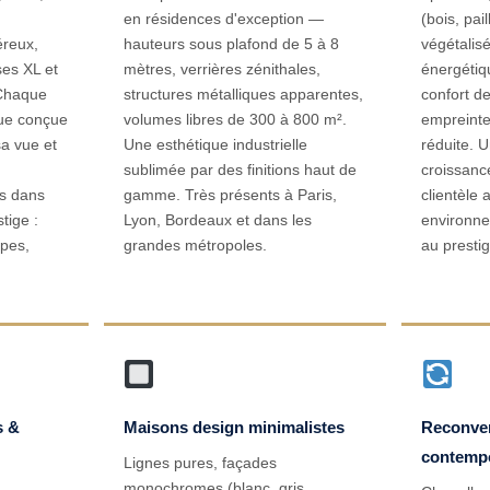
en résidences d'exception —
(bois, pai
éreux,
hauteurs sous plafond de 5 à 8
végétalis
ses XL et
mètres, verrières zénithales,
énergétiq
 Chaque
structures métalliques apparentes,
confort d
que conçue
volumes libres de 300 à 800 m².
empreint
a vue et
Une esthétique industrielle
réduite. 
sublimée par des finitions haut de
croissance
s dans
gamme. Très présents à Paris,
clientèle 
tige :
Lyon, Bordeaux et dans les
environn
lpes,
grandes métropoles.
au prestig
s &
Maisons design minimalistes
Reconver
contemp
Lignes pures, façades
monochromes (blanc, gris