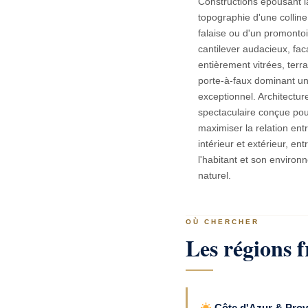
Constructions épousant l
topographie d'une colline
falaise ou d'un promonto
cantilever audacieux, fa
entièrement vitrées, terr
porte-à-faux dominant u
exceptionnel. Architectur
spectaculaire conçue po
maximiser la relation ent
intérieur et extérieur, ent
l'habitant et son enviro
naturel.
OÙ CHERCHER
Les régions f
Côte d'Azur & Pro