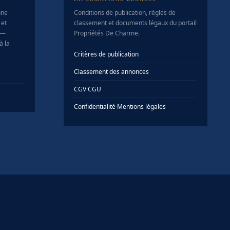
une
Conditions de publication, règles de
 et
classement et documents légaux du portail
 —
Propriétés De Charme.
à la
Critères de publication
Classement des annonces
CGV
·
CGU
Confidentialité
·
Mentions légales