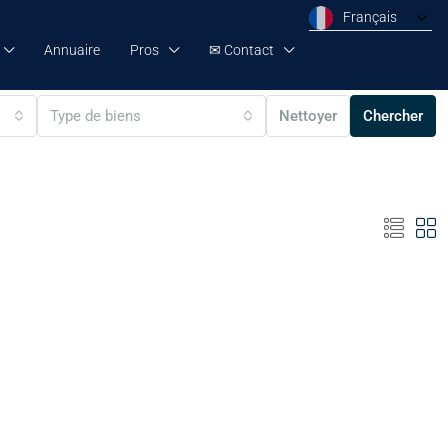
Français
Annuaire
Pros
✉ Contact
Type de biens
Nettoyer
Chercher