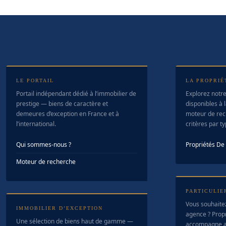
LE PORTAIL
LA PROPRIÉ
Portail indépendant dédié à l’immobilier de
Explorez notre
prestige — biens de caractère et
disponibles à l
demeures d’exception en France et à
moteur de rec
l’international.
critères par t
Qui sommes-nous ?
Propriétés D
Moteur de recherche
PARTICULIE
Vous souhaite
IMMOBILIER D’EXCEPTION
agence ? Prop
Une sélection de biens haut de gamme —
accompagne a