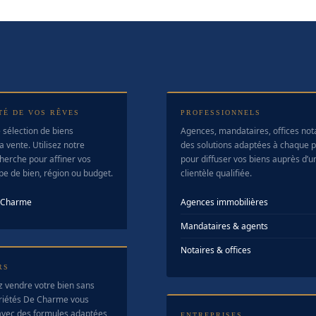
TÉ DE VOS RÊVES
PROFESSIONNELS
 sélection de biens
Agences, mandataires, offices no
a vente. Utilisez notre
des solutions adaptées à chaque pr
herche pour affiner vos
pour diffuser vos biens auprès d’u
ype de bien, région ou budget.
clientèle qualifiée.
e Charme
Agences immobilières
Mandataires & agents
Notaires & offices
RS
z vendre votre bien sans
riétés De Charme vous
vec des formules adaptées
ENTREPRISES