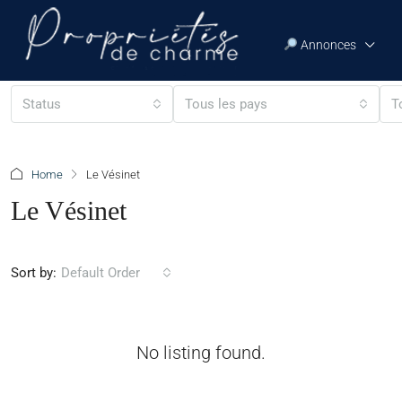
Annonces
Status
Tous les pays
T
Home
Le Vésinet
Le Vésinet
Sort by:
Default Order
No listing found.