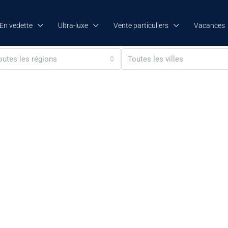
En vedette
Ultra-luxe
Vente particuliers
Vacances
outes les régions
Toutes les villes