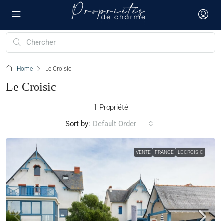
Home
Le Croisic
Le Croisic
1 Propriété
Sort by:
Default Order
VENTE
FRANCE
LE CROISIC