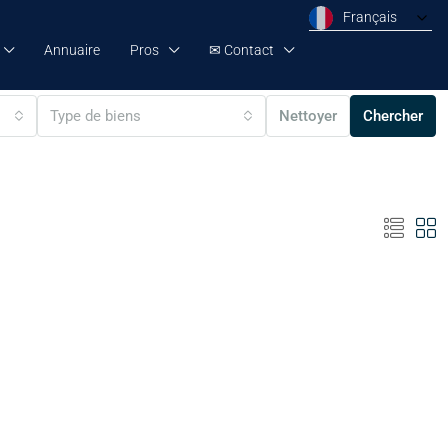
Français
Annuaire
Pros
✉ Contact
Type de biens
Nettoyer
Chercher