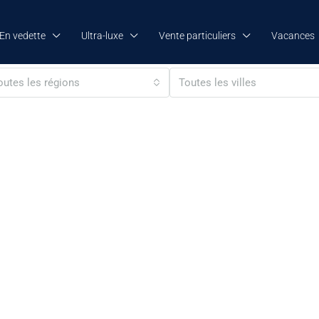
En vedette
Ultra-luxe
Vente particuliers
Vacances
outes les régions
Toutes les villes