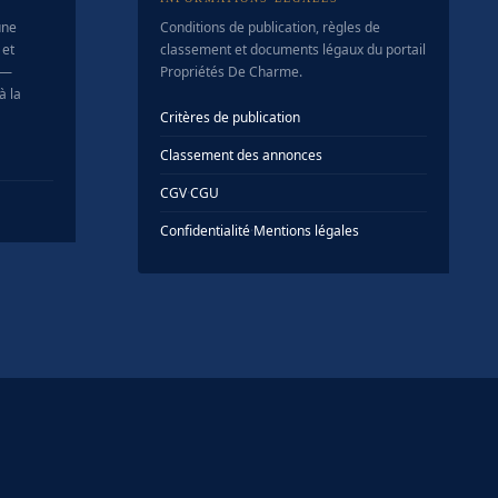
une
Conditions de publication, règles de
 et
classement et documents légaux du portail
 —
Propriétés De Charme.
à la
Critères de publication
Classement des annonces
CGV
·
CGU
Confidentialité
·
Mentions légales