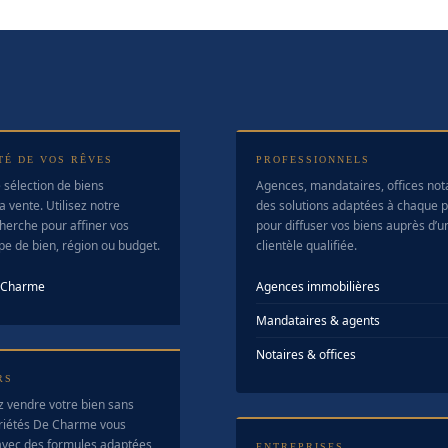
TÉ DE VOS RÊVES
PROFESSIONNELS
 sélection de biens
Agences, mandataires, offices no
a vente. Utilisez notre
des solutions adaptées à chaque pr
herche pour affiner vos
pour diffuser vos biens auprès d’u
ype de bien, région ou budget.
clientèle qualifiée.
e Charme
Agences immobilières
Mandataires & agents
Notaires & offices
RS
z vendre votre bien sans
riétés De Charme vous
vec des formules adaptées
ENTREPRISES