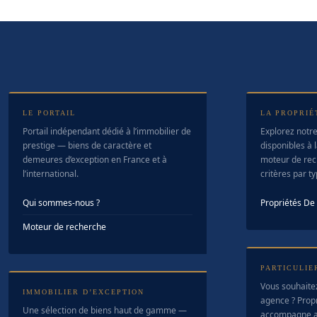
LE PORTAIL
LA PROPRIÉ
Portail indépendant dédié à l’immobilier de
Explorez notre
prestige — biens de caractère et
disponibles à l
demeures d’exception en France et à
moteur de rec
l’international.
critères par t
Qui sommes-nous ?
Propriétés D
Moteur de recherche
PARTICULIE
Vous souhaite
IMMOBILIER D’EXCEPTION
agence ? Prop
Une sélection de biens haut de gamme —
accompagne a