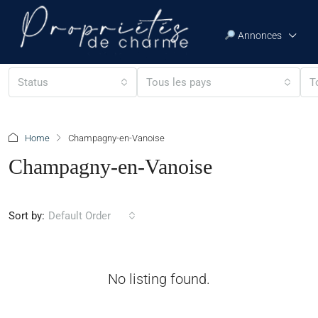
Annonces
Status
Tous les pays
T
Home
Champagny-en-Vanoise
Champagny-en-Vanoise
Sort by:
Default Order
No listing found.