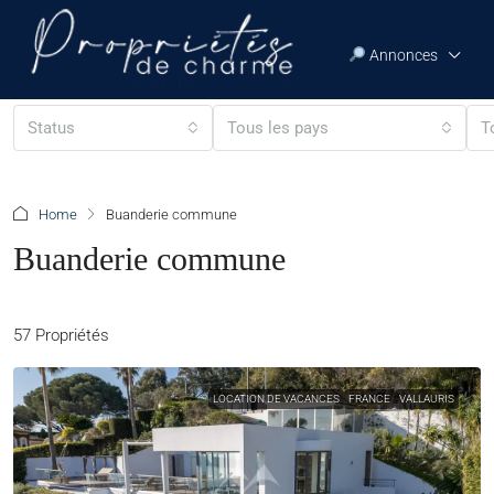
Annonces
Status
Tous les pays
T
Home
Buanderie commune
Buanderie commune
57 Propriétés
LOCATION DE VACANCES
FRANCE
VALLAURIS