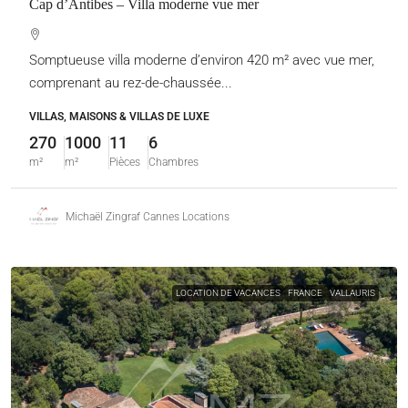
Cap d’Antibes – Villa moderne vue mer
Somptueuse villa moderne d’environ 420 m² avec vue mer,
comprenant au rez-de-chaussée...
VILLAS, MAISONS & VILLAS DE LUXE
270
1000
11
6
m²
m²
Pièces
Chambres
Michaël Zingraf Cannes Locations
LOCATION DE VACANCES
FRANCE
VALLAURIS