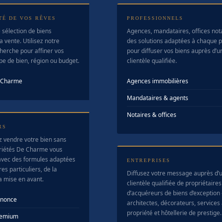
TÉ DE VOS RÊVES
PROFESSIONNELS
 sélection de biens
Agences, mandataires, offices no
a vente. Utilisez notre
des solutions adaptées à chaque pr
herche pour affiner vos
pour diffuser vos biens auprès d’u
ype de bien, région ou budget.
clientèle qualifiée.
e Charme
Agences immobilières
Mandataires & agents
Notaires & offices
RS
z vendre votre bien sans
riétés De Charme vous
vec des formules adaptées
ENTREPRISES
es particuliers, de la
Diffusez votre message auprès d’
la mise en avant.
clientèle qualifiée de propriétaires
d’acquéreurs de biens d’exception
nnonce
architectes, décorateurs, services 
propriété et hôtellerie de prestige.
Premium