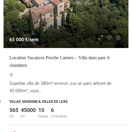
65 000 €
/sem
Location Vacances Proche Cannes – Villa dans parc 6
chambres
Superbe villa de 580m² environ, sur un parc arboré de
45.000m², vous...
E
VILLAS, MAISONS & VILLAS DE LUXE
565
45000
10
6
m²
m²
Pièces
Chambres