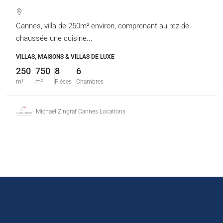
Cannes, villa de 250m² environ, comprenant au rez de
chaussée une cuisine...
VILLAS, MAISONS & VILLAS DE LUXE
250
750
8
6
m²
m²
Pièces
Chambres
Michaël Zingraf Cannes Locations