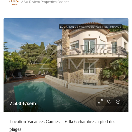
AAA Riviera Properties Cannes
LOCATION DE VACANCES
CANNES
FRANCE
7 500 €
/sem
Location Vacances Cannes – Villa 6 chambres a pied des
plages