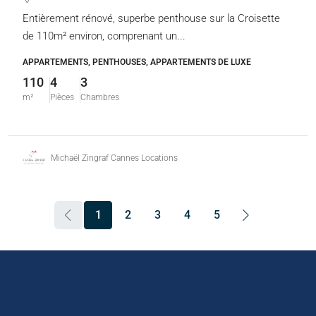
Entièrement rénové, superbe penthouse sur la Croisette
de 110m² environ, comprenant un...
APPARTEMENTS, PENTHOUSES, APPARTEMENTS DE LUXE
110
4
3
m²
Pièces
Chambres
Michaël Zingraf Cannes Locations
1
2
3
4
5