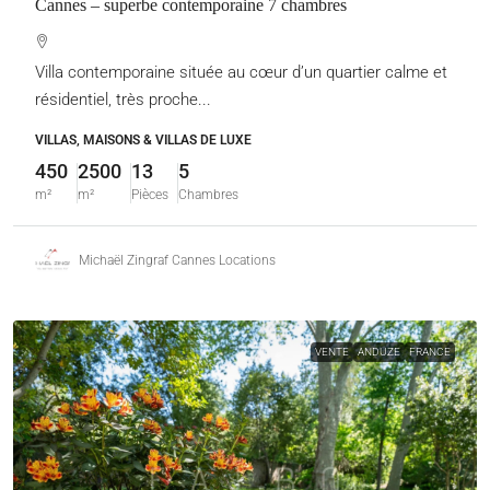
Cannes – superbe contemporaine 7 chambres
Villa contemporaine située au cœur d’un quartier calme et
résidentiel, très proche...
VILLAS, MAISONS & VILLAS DE LUXE
450
2500
13
5
m²
m²
Pièces
Chambres
Michaël Zingraf Cannes Locations
VENTE
ANDUZE
FRANCE