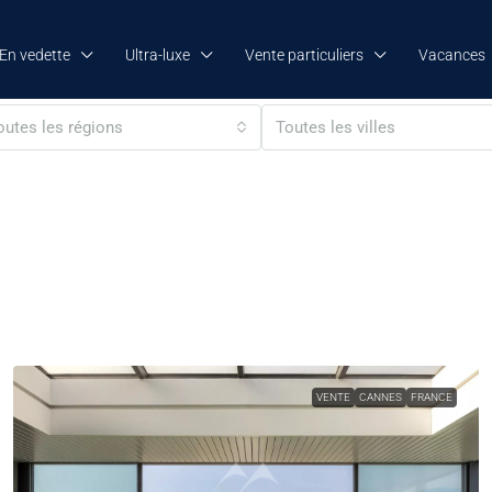
En vedette
Ultra-luxe
Vente particuliers
Vacances
outes les régions
Toutes les villes
VENTE
CANNES
FRANCE