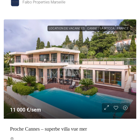
Falbo Properties Marseille
LOCATION DE VACANCES
CANNES LA BOCCA
FRANCE
11 000 €
/sem
Proche Cannes – superbe villa vue mer