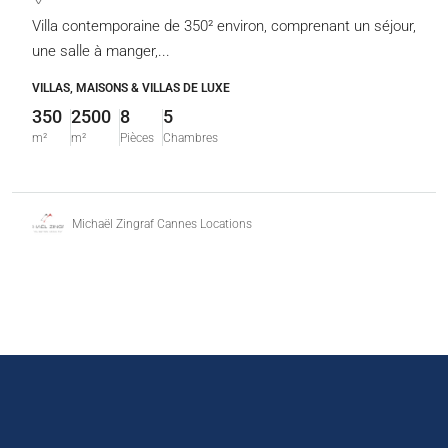
Villa contemporaine de 350² environ, comprenant un séjour,
une salle à manger,...
VILLAS, MAISONS & VILLAS DE LUXE
350
2500
8
5
m²
m²
Pièces
Chambres
Michaël Zingraf Cannes Locations