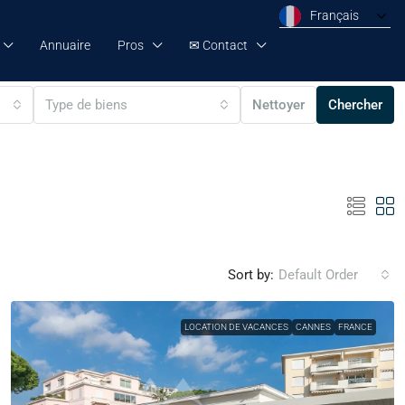
Français
Annuaire
Pros
✉ Contact
Type de biens
Nettoyer
Chercher
Sort by:
Default Order
LOCATION DE VACANCES
CANNES
FRANCE