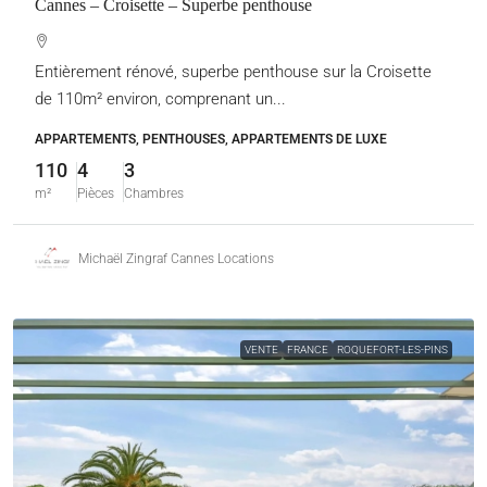
Cannes – Croisette – Superbe penthouse
Entièrement rénové, superbe penthouse sur la Croisette
de 110m² environ, comprenant un...
APPARTEMENTS, PENTHOUSES, APPARTEMENTS DE LUXE
110
4
3
m²
Pièces
Chambres
Michaël Zingraf Cannes Locations
VENTE
FRANCE
ROQUEFORT-LES-PINS