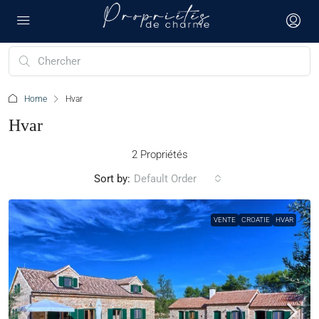
Home
Hvar
Hvar
2 Propriétés
Sort by:
Default Order
VENTE
CROATIE
HVAR