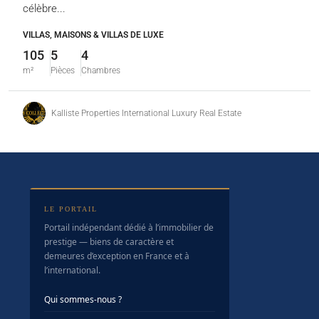
célèbre...
VILLAS, MAISONS & VILLAS DE LUXE
105
5
4
m²
Pièces
Chambres
Kalliste Properties International Luxury Real Estate
LE PORTAIL
Portail indépendant dédié à l’immobilier de
prestige — biens de caractère et
demeures d’exception en France et à
l’international.
Qui sommes-nous ?