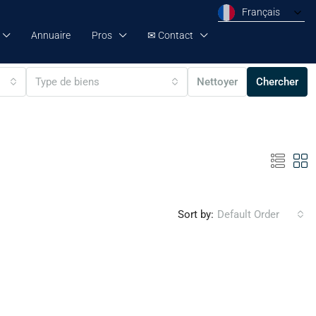
Français
Annuaire
Pros
✉ Contact
Type de biens
Nettoyer
Chercher
Sort by:
Default Order