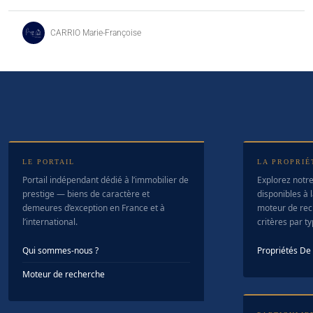
CARRIO Marie-Françoise
LE PORTAIL
LA PROPRIÉ
Portail indépendant dédié à l’immobilier de
Explorez notre
prestige — biens de caractère et
disponibles à l
demeures d’exception en France et à
moteur de rec
l’international.
critères par t
Qui sommes-nous ?
Propriétés D
Moteur de recherche