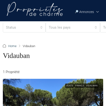
Annonces
Status
Tous les pays
T
Home
Vidauban
Vidauban
1 Propriété
VENTE
FRANCE
VIDAUBAN