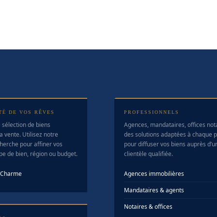
TÉ DE VOS RÊVES
PROFESSIONNELS
 sélection de biens
Agences, mandataires, offices no
a vente. Utilisez notre
des solutions adaptées à chaque pr
herche pour affiner vos
pour diffuser vos biens auprès d’u
ype de bien, région ou budget.
clientèle qualifiée.
e Charme
Agences immobilières
Mandataires & agents
Notaires & offices