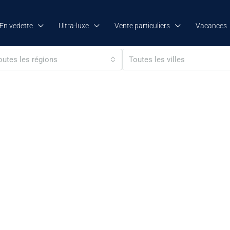
En vedette
Ultra-luxe
Vente particuliers
Vacances
outes les régions
Toutes les villes