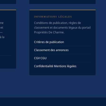
INFORMATIONS LÉGALES
une
Conditions de publication, règles de
 et
classement et documents légaux du portail
 —
Propriétés De Charme.
à la
Critères de publication
Classement des annonces
CGV
·
CGU
Confidentialité
·
Mentions légales