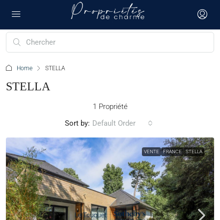
Home
STELLA
STELLA
1 Propriété
Sort by:
Default Order
VENTE
FRANCE
STELLA