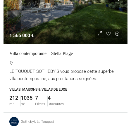
1 565 000 €
Villa contemporaine – Stella Plage
LE TOUQUET SOTHEBY’S vous propose cette superbe
villa contemporaine, aux prestations soignées...
VILLAS, MAISONS & VILLAS DE LUXE
212
1035
7
4
m²
m²
Pièces
Chambres
Sotheby’s Le Touquet